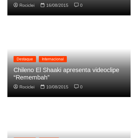
Rociclei
16/08/2015
0
Destaque
Internacional
Chileno El Shaaki apresenta videoclipe
“Remembah”
Rociclei
10/08/2015
0