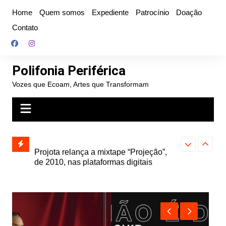
Ir
Home
Quem somos
Expediente
Patrocínio
Doação
para
Contato
o
conteúdo
Polifonia Periférica
Vozes que Ecoam, Artes que Transformam
” e abre
Projota relança a mixtape “Projeção”,
Farofa Carioca
k autoral,
de 2010, nas plataformas digitais
duplo e faz s
Seu Jorge no 