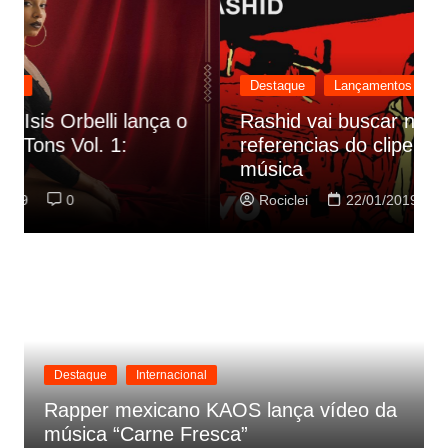
Destaque
Lançamentos
Rashid vai buscar nos HQs as
referencias do clipe de sua nova
C
música
p
Rociclei
22/01/2019
0
Destaque
Internacional
Rapper mexicano KAOS lança vídeo da
música “Carne Fresca”