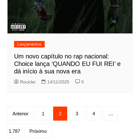
Lançamentos
Um novo capítulo no rap nacional:
Choice lança ‘QUANDO EU FUI REI’ e
dá início à sua nova era
Rociclei
14/11/2025
0
Paginação
Anterior
1
2
3
4
…
de
posts
1.787
Próximo