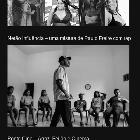
Netão Influência – uma mistura de Paulo Freire com rap
Ponto Cine – Arroz, Feijão e Cinema