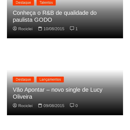
Destaque
Talentos
Conheça o R&B de qualidade do
paulista GODO
Rociclei
10/08/2015
1
Destaque
Lançamentos
Vão Apontar – novo single de Lucy
Oliveira
Rociclei
09/08/2015
0