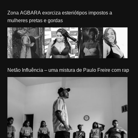
Zona AGBARA exorciza esteriótipos impostos a
mulheres pretas e gordas
Netão Influência – uma mistura de Paulo Freire com rap