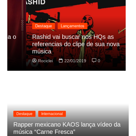
Destaque
Lançamentos
Rashid vai buscar nos HQs as
referencias do clipe de sua nova
C
música
p
Rociclei
22/01/2019
0
Destaque
Internacional
Rapper mexicano KAOS lança vídeo da
música “Carne Fresca”