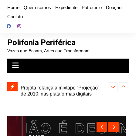
Ir
Home
Quem somos
Expediente
Patrocínio
Doação
para
Contato
o
conteúdo
Polifonia Periférica
Vozes que Ecoam, Artes que Transformam
” e abre
Projota relança a mixtape “Projeção”,
Farofa Carioca
k autoral,
de 2010, nas plataformas digitais
duplo e faz s
Seu Jorge no 