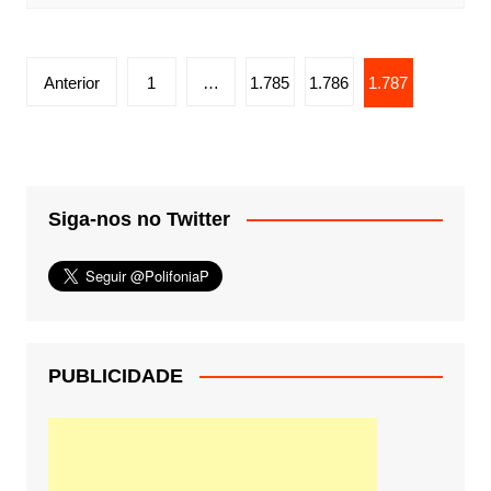
Paginação
Anterior
1
…
1.785
1.786
1.787
de
posts
Siga-nos no Twitter
PUBLICIDADE