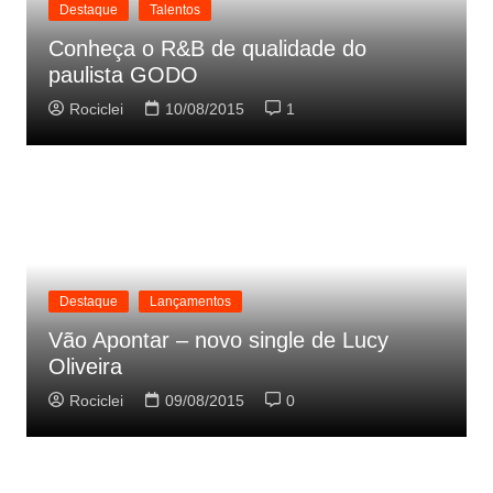
Destaque
Talentos
Conheça o R&B de qualidade do
paulista GODO
Rociclei
10/08/2015
1
Destaque
Lançamentos
Vão Apontar – novo single de Lucy
Oliveira
Rociclei
09/08/2015
0