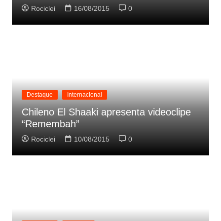
Rociclei
16/08/2015
0
Destaque
Internacional
Chileno El Shaaki apresenta videoclipe
“Remembah”
Rociclei
10/08/2015
0