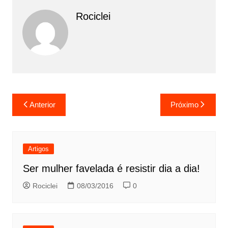
Rociclei
Navegação
Anterior
Próximo
de
Post
Artigos
Ser mulher favelada é resistir dia a dia!
Rociclei
08/03/2016
0