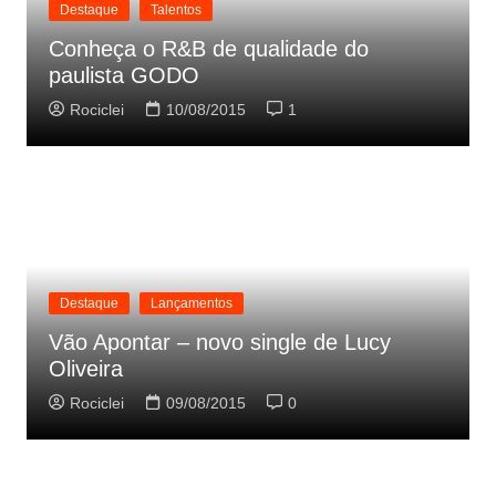
Destaque
Talentos
Conheça o R&B de qualidade do
paulista GODO
Rociclei
10/08/2015
1
Destaque
Lançamentos
Vão Apontar – novo single de Lucy
Oliveira
Rociclei
09/08/2015
0