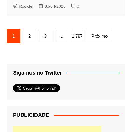
Rociclei
30/04/2026
0
Paginação
1
2
3
…
1.787
Próximo
de
posts
Siga-nos no Twitter
PUBLICIDADE