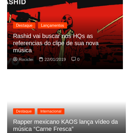
Destaque
Lançamentos
Cynthia Luz lança “Era Uma Vez”,
parceria com Zeca Baleiro
Rociclei
21/01/2019
0
Destaque
Internacional
Rapper mexicano KAOS lança vídeo da
música “Carne Fresca”