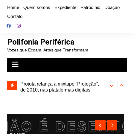
Ir
Home
Quem somos
Expediente
Patrocínio
Doação
para
Contato
o
conteúdo
Polifonia Periférica
Vozes que Ecoam, Artes que Transformam
Projota relança a mixtape “Projeção”,
de 2010, nas plataformas digitais
Hitmia: pop r
Farofa Carioca lança single raro, Vinil
rótulos e bus
duplo e faz show com participação de
Seu Jorge no Rio de Janeiro