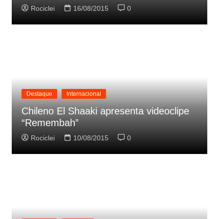
Rociclei
16/08/2015
0
Destaque
Internacional
Chileno El Shaaki apresenta videoclipe
“Remembah”
Rociclei
10/08/2015
0