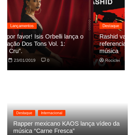
Destaque
Lançamentos
Rashid vai buscar nos HQs as
referencias do clipe de sua nova
C
música
p
Rociclei
22/01/2019
0
Destaque
Internacional
Rapper mexicano KAOS lança vídeo da
música “Carne Fresca”