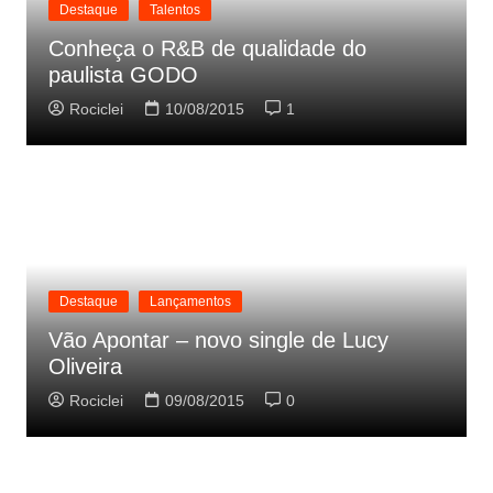
Destaque
Talentos
Conheça o R&B de qualidade do
paulista GODO
Rociclei
10/08/2015
1
Destaque
Lançamentos
Vão Apontar – novo single de Lucy
Oliveira
Rociclei
09/08/2015
0