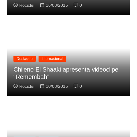
Rociclei
16/08/2015
0
Destaque
Internacional
Chileno El Shaaki apresenta videoclipe
“Remembah”
Rociclei
10/08/2015
0