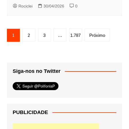
Rociclei
30/04/2026
0
Paginação
1
2
3
…
1.787
Próximo
de
posts
Siga-nos no Twitter
PUBLICIDADE