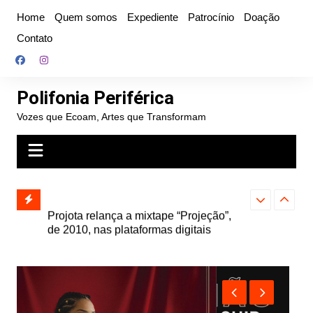
Ir
Home
Quem somos
Expediente
Patrocínio
Doação
para
Contato
o
conteúdo
Polifonia Periférica
Vozes que Ecoam, Artes que Transformam
” e abre
Projota relança a mixtape “Projeção”,
Farofa Carioca
k autoral,
de 2010, nas plataformas digitais
duplo e faz s
Seu Jorge no 