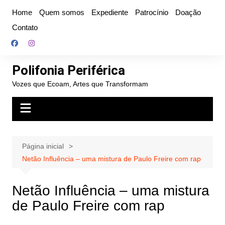
Ir
Home
Quem somos
Expediente
Patrocínio
Doação
para
Contato
o
conteúdo
Polifonia Periférica
Vozes que Ecoam, Artes que Transformam
Página inicial
Netão Influência – uma mistura de Paulo Freire com rap
Netão Influência – uma mistura
de Paulo Freire com rap