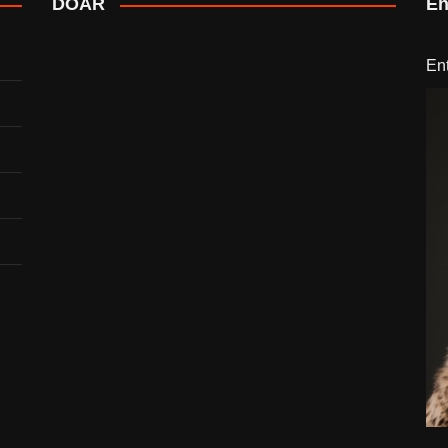
DOAR
En
En