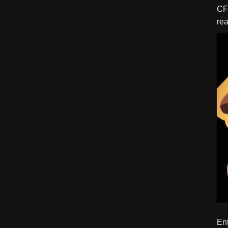
CFBTM 1 – 
rea
ído
Ent