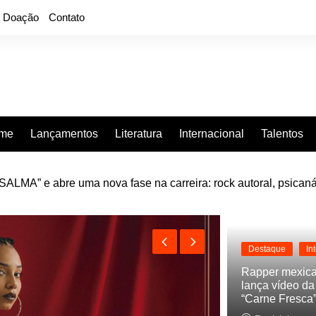
Doação
Contato
rme
Lançamentos
Literatura
Internacional
Talentos
LMA” e abre uma nova fase na carreira: rock autoral, psicaná
e “Projeção”, de 2010, nas plataformas digitais
Destaque
In
Rapper mexic
lança vídeo d
“Carne Fresca