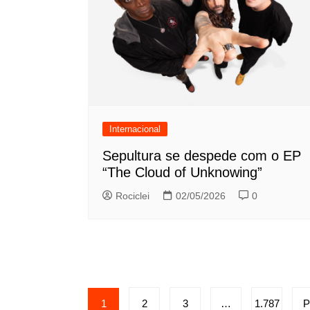
Internacional
Sepultura se despede com o EP
“The Cloud of Unknowing”
Rociclei
02/05/2026
0
Paginação
1
2
3
…
1.787
P