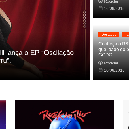
Rociclei
16/08/2015
Destaque
Ta
Destaque
La
Conheça o R&
qualidade do p
s referencias do clipe de
Cynthia Lu
GODO
Baleiro
Rociclei
Rociclei
10/08/2015
2