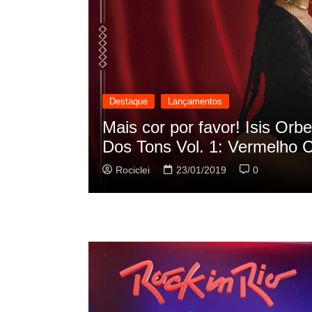
Destaque
Lançamentos
cilação
Rashid vai buscar nos HQs a
sua nova música
Rociclei
22/01/2019
0