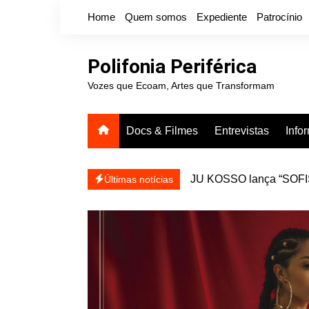
Ir
Home
Quem somos
Expediente
Patrocínio
para
o
conteúdo
Polifonia Periférica
Vozes que Ecoam, Artes que Transformam
Docs & Filmes
Entrevistas
Info
JU KOSSO lança “SOFISA
reapresentar
Projota relança a mixtap
Últimas notícias