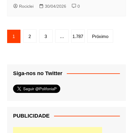
Rociclei
30/04/2026
0
Paginação
1
2
3
…
1.787
Próximo
de
posts
Siga-nos no Twitter
PUBLICIDADE