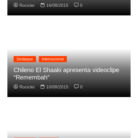
Rociclei
16/08/2015
0
Destaque
Internacional
Chileno El Shaaki apresenta videoclipe
“Remembah”
Rociclei
10/08/2015
0