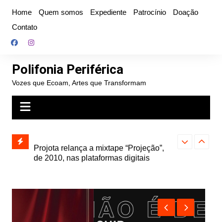
Ir
Home
Quem somos
Expediente
Patrocínio
Doação
para
Contato
o
conteúdo
Polifonia Periférica
Vozes que Ecoam, Artes que Transformam
” e abre
Projota relança a mixtape “Projeção”,
Farofa Carioca
k autoral,
de 2010, nas plataformas digitais
duplo e faz s
Seu Jorge no 