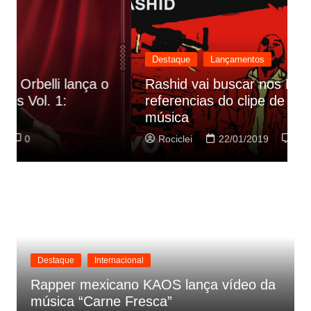
Destaque
Lançamentos
Rashid vai buscar nos HQs as
referencias do clipe de sua nova
C
música
p
Rociclei
22/01/2019
0
Destaque
Internacional
Rapper mexicano KAOS lança vídeo da
música “Carne Fresca”