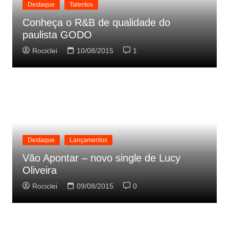
Destaque
Talentos
Conheça o R&B de qualidade do
paulista GODO
Rociclei
10/08/2015
1
Destaque
Lançamentos
Vão Apontar – novo single de Lucy
Oliveira
Rociclei
09/08/2015
0