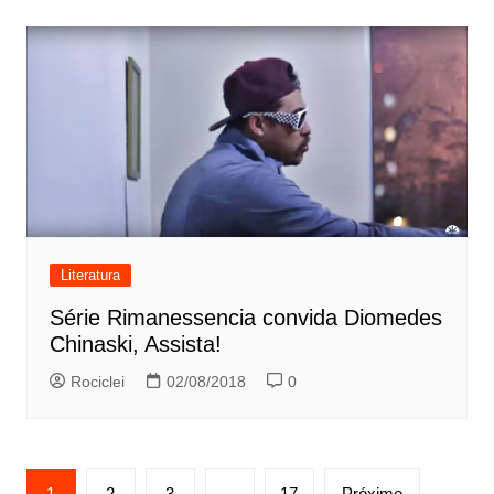
Literatura
Série Rimanessencia convida Diomedes
Chinaski, Assista!
Rociclei
02/08/2018
0
Paginação
1
2
3
…
17
Próximo