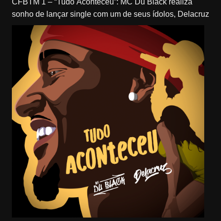
CFBTM 1 – “Tudo Aconteceu”: MC Du Black realiza
sonho de lançar single com um de seus ídolos, Delacruz