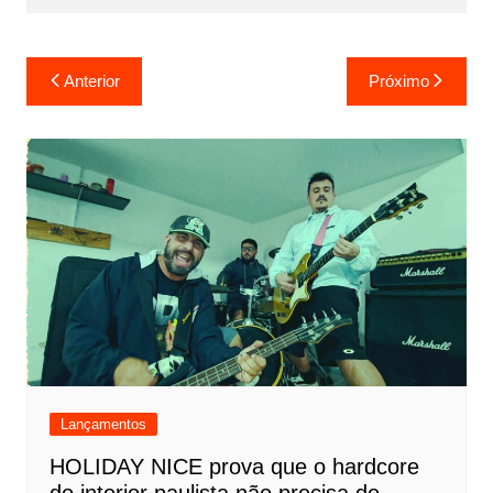
Navegação
Anterior
Próximo
de
Post
Lançamentos
HOLIDAY NICE prova que o hardcore
do interior paulista não precisa de