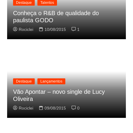
Destaque
Talentos
Conheça o R&B de qualidade do
paulista GODO
Rociclei
10/08/2015
1
Destaque
Lançamentos
Vão Apontar – novo single de Lucy
Oliveira
Rociclei
09/08/2015
0