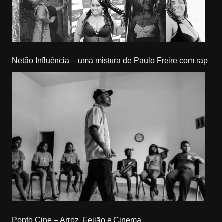
Netão Influência – uma mistura de Paulo Freire com rap
Ponto Cine – Arroz, Feijão e Cinema