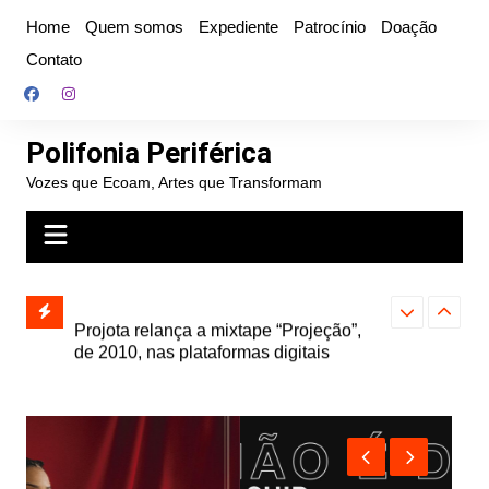
Ir
Home
Quem somos
Expediente
Patrocínio
Doação
para
Contato
o
conteúdo
Polifonia Periférica
Vozes que Ecoam, Artes que Transformam
” e abre
Projota relança a mixtape “Projeção”,
Farofa Carioca
k autoral,
de 2010, nas plataformas digitais
duplo e faz s
Seu Jorge no 