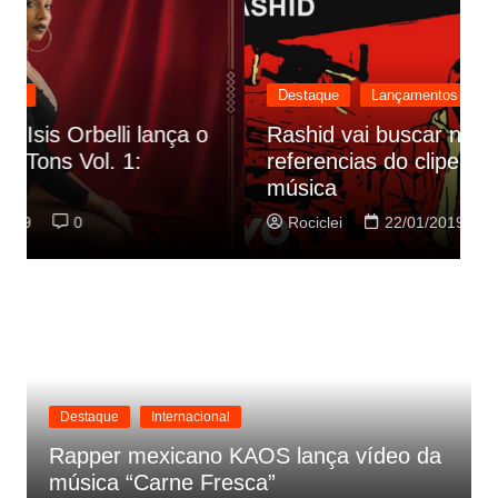
Destaque
Lançamentos
Rashid vai buscar nos HQs as
referencias do clipe de sua nova
C
música
p
Rociclei
22/01/2019
0
Destaque
Internacional
Rapper mexicano KAOS lança vídeo da
música “Carne Fresca”