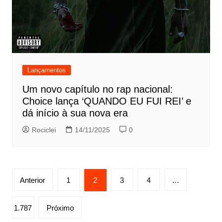
Lançamentos
Um novo capítulo no rap nacional:
Choice lança ‘QUANDO EU FUI REI’ e
dá início à sua nova era
Rociclei
14/11/2025
0
Paginação
Anterior
1
2
3
4
…
de
posts
1.787
Próximo