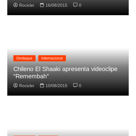
Rociclei
16/08/2015
0
Destaque
Internacional
Chileno El Shaaki apresenta videoclipe
“Remembah”
Rociclei
10/08/2015
0