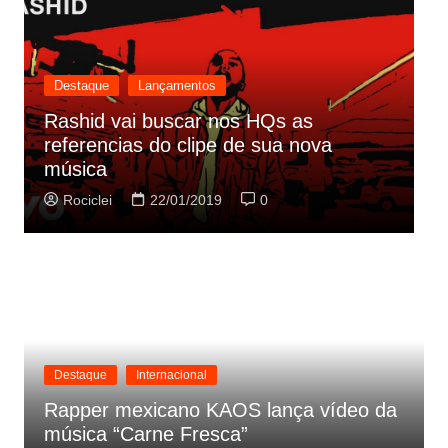
Destaque
Lançamentos
Rashid vai buscar nos HQs as
referencias do clipe de sua nova
C
música
p
Rociclei
22/01/2019
0
Destaque
Internacional
Rapper mexicano KAOS lança vídeo da
música “Carne Fresca”