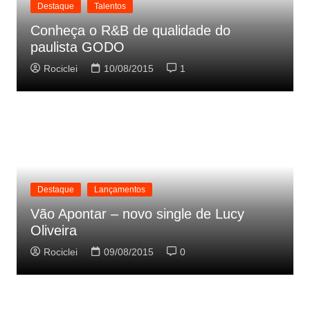
Destaque
Talentos
Conheça o R&B de qualidade do
paulista GODO
Rociclei
10/08/2015
1
Destaque
Lançamentos
Vão Apontar – novo single de Lucy
Oliveira
Rociclei
09/08/2015
0