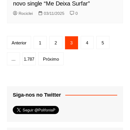
novo single “Me Deixa Surfar”
Rociclei
03/11/2025
0
Paginação
Anterior
1
2
3
4
5
de
posts
…
1.787
Próximo
Siga-nos no Twitter