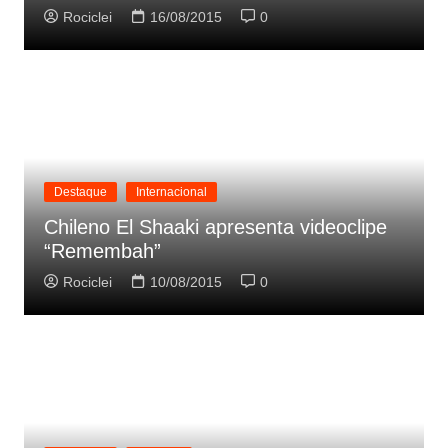
Rociclei
16/08/2015
0
Destaque
Internacional
Chileno El Shaaki apresenta videoclipe
“Remembah”
Rociclei
10/08/2015
0