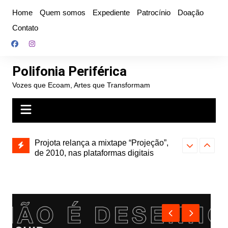
Ir
Home
Quem somos
Expediente
Patrocínio
Doação
para
Contato
o
conteúdo
Polifonia Periférica
Vozes que Ecoam, Artes que Transformam
” e abre
Projota relança a mixtape “Projeção”,
Farofa Carioca
k autoral,
de 2010, nas plataformas digitais
duplo e faz s
Seu Jorge no 