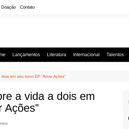
Doação
Contato
rme
Lançamentos
Literatura
Internacional
Talentos
a dois em seu novo EP “Amar Ações”
re a vida a dois em
r Ações”
ntos