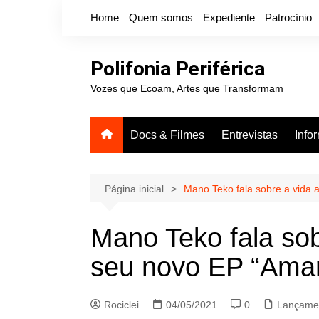
Ir
Home
Quem somos
Expediente
Patrocínio
para
o
conteúdo
Polifonia Periférica
Vozes que Ecoam, Artes que Transformam
Docs & Filmes
Entrevistas
Info
Página inicial
Mano Teko fala sobre a vida 
Mano Teko fala sob
seu novo EP “Ama
Rociclei
04/05/2021
0
Lançame