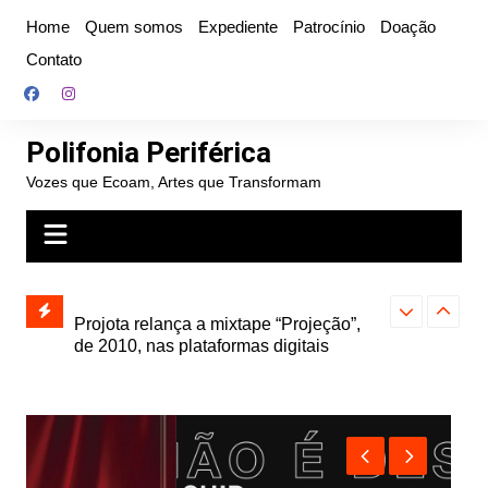
Ir
Home
Quem somos
Expediente
Patrocínio
Doação
para
Contato
o
conteúdo
Polifonia Periférica
Vozes que Ecoam, Artes que Transformam
” e abre
Projota relança a mixtape “Projeção”,
Farofa Carioca
k autoral,
de 2010, nas plataformas digitais
duplo e faz s
Seu Jorge no 