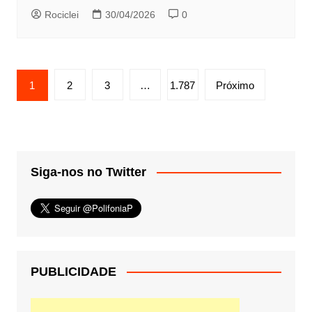
Rociclei
30/04/2026
0
Paginação
1
2
3
…
1.787
Próximo
de
posts
Siga-nos no Twitter
PUBLICIDADE