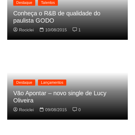
Destaque
Talentos
Conheça o R&B de qualidade do
paulista GODO
Rociclei
10/08/2015
1
Destaque
Lançamentos
Vão Apontar – novo single de Lucy
Oliveira
Rociclei
09/08/2015
0