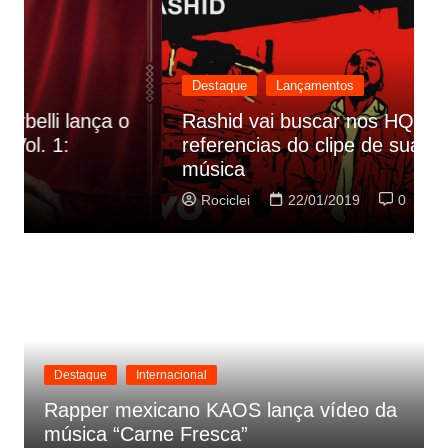
Destaque
Lançamentos
Rashid vai buscar nos HQs as
referencias do clipe de sua nova
C
música
p
Rociclei
22/01/2019
0
Destaque
Internacional
Rapper mexicano KAOS lança vídeo da
música “Carne Fresca”