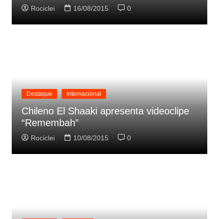
Rociclei
16/08/2015
0
Destaque
Internacional
Chileno El Shaaki apresenta videoclipe
“Remembah”
Rociclei
10/08/2015
0