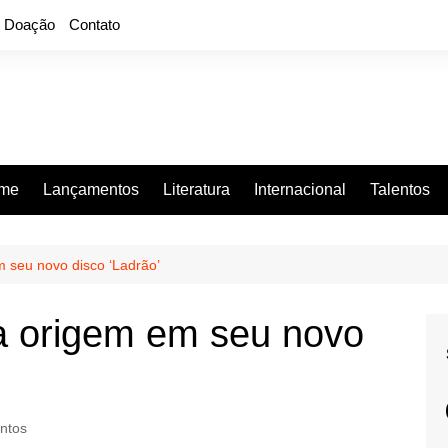
Doação
Contato
rme
Lançamentos
Literatura
Internacional
Talentos
 seu novo disco ‘Ladrão’
a origem em seu novo
ntos