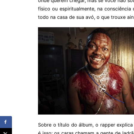
onde querem chegar, mas se você não sou
físico ou espiritualmente, na consciênci
todo na casa de sua avó, o que trouxe aind
Sobre o título do álbum, o rapper explica 
é isso: os caras chamam a gente de ladr