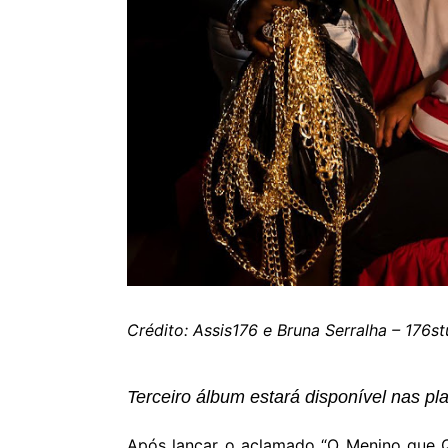
Crédito: Assis176 e Bruna Serralha – 176st
Terceiro álbum estará disponível nas pla
Após lançar o aclamado “O Menino que Q