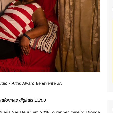
udio / Arte: Álvaro Benevente Jr
.
taformas digitais 15/03
ueria Ser Deus” em 2018, o rapper mineiro
Djonga