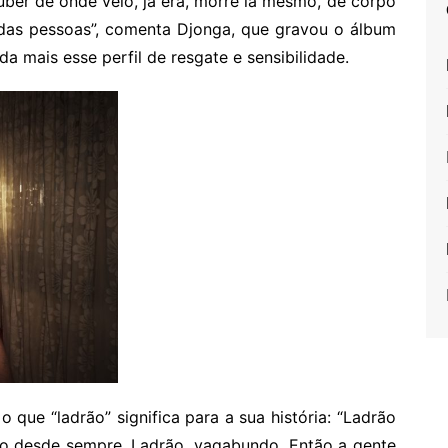
ber de onde veio, já era, morre lá mesmo, de corpo
a das pessoas”, comenta Djonga, que gravou o álbum
a mais esse perfil de resgate e sensibilidade.
o que “ladrão” significa para a sua história: “Ladrão
ão desde sempre. Ladrão, vagabundo. Então a gente