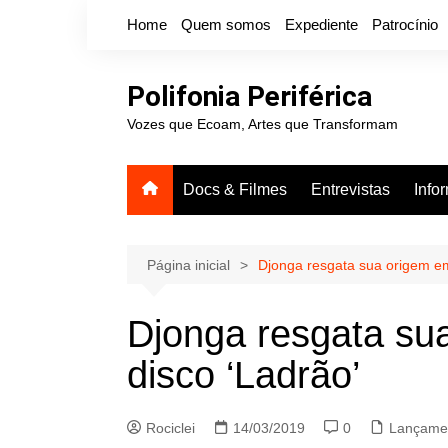
Ir
Home
Quem somos
Expediente
Patrocínio
para
o
conteúdo
Polifonia Periférica
Vozes que Ecoam, Artes que Transformam
Docs & Filmes
Entrevistas
Info
Página inicial
Djonga resgata sua origem em
Djonga resgata su
disco ‘Ladrão’
Rociclei
14/03/2019
0
Lançame