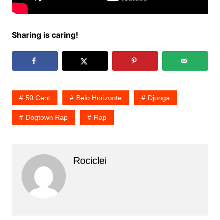
Sharing is caring!
50 Cent
Belo Horizonte
Djonga
Dogtown Rap
Rap
Rociclei