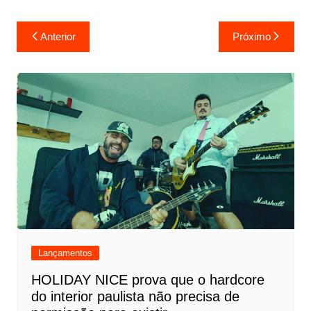
Navegação
Anterior
Próximo
de
Post
Lançamentos
HOLIDAY NICE prova que o hardcore
do interior paulista não precisa de