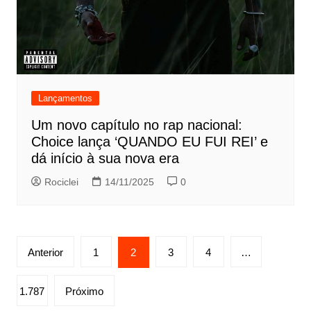
Lançamentos
Um novo capítulo no rap nacional:
Choice lança ‘QUANDO EU FUI REI’ e
dá início à sua nova era
Rociclei
14/11/2025
0
Paginação
Anterior
1
2
3
4
…
de
posts
1.787
Próximo