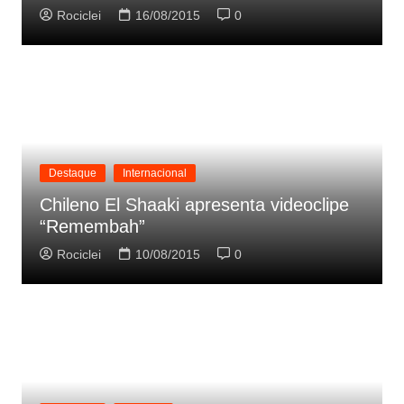
Rociclei
16/08/2015
0
Destaque
Internacional
Chileno El Shaaki apresenta videoclipe
“Remembah”
Rociclei
10/08/2015
0