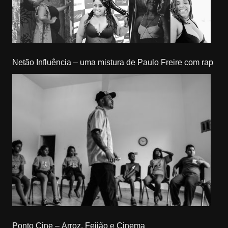
Netão Influência – uma mistura de Paulo Freire com rap
Ponto Cine – Arroz, Feijão e Cinema