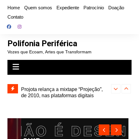
Ir
Home
Quem somos
Expediente
Patrocínio
Doação
para
Contato
o
conteúdo
Polifonia Periférica
Vozes que Ecoam, Artes que Transformam
” e abre
Projota relança a mixtape “Projeção”,
Farofa Carioca
k autoral,
de 2010, nas plataformas digitais
duplo e faz s
Seu Jorge no 