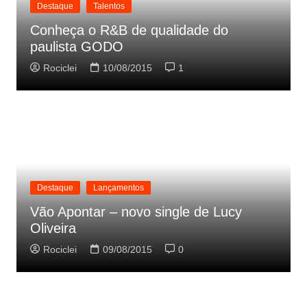
Destaque
Talentos
Conheça o R&B de qualidade do
paulista GODO
Rociclei
10/08/2015
1
Destaque
Lançamentos
Vão Apontar – novo single de Lucy
Oliveira
Rociclei
09/08/2015
0