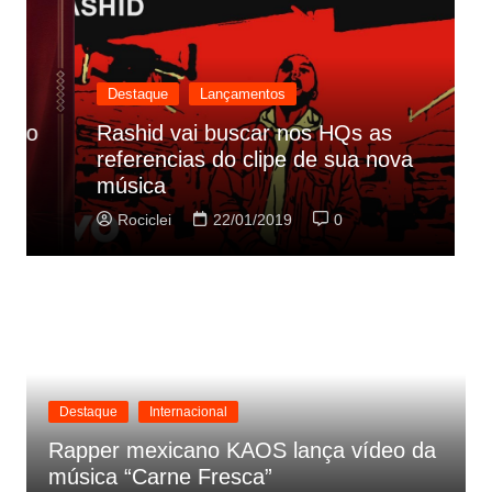
Destaque
Lançamentos
Rashid vai buscar nos HQs as
referencias do clipe de sua nova
C
música
p
Rociclei
22/01/2019
0
Destaque
Internacional
Rapper mexicano KAOS lança vídeo da
música “Carne Fresca”