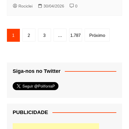
Rociclei
30/04/2026
0
Paginação
1
2
3
…
1.787
Próximo
de
posts
Siga-nos no Twitter
PUBLICIDADE