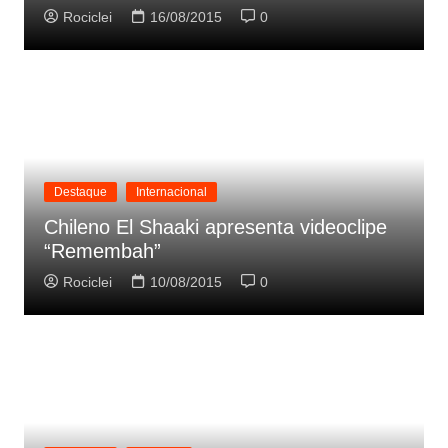
Rociclei
16/08/2015
0
Destaque
Internacional
Chileno El Shaaki apresenta videoclipe
“Remembah”
Rociclei
10/08/2015
0