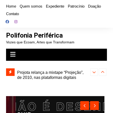
Ir
Home
Quem somos
Expediente
Patrocínio
Doação
para
Contato
o
conteúdo
Polifonia Periférica
Vozes que Ecoam, Artes que Transformam
” e abre
Projota relança a mixtape “Projeção”,
Farofa Carioca
k autoral,
de 2010, nas plataformas digitais
duplo e faz s
Seu Jorge no 