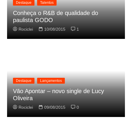
Destaque
Talentos
Conheça o R&B de qualidade do
paulista GODO
Rociclei
10/08/2015
1
Destaque
Lançamentos
Vão Apontar – novo single de Lucy
Oliveira
Rociclei
09/08/2015
0