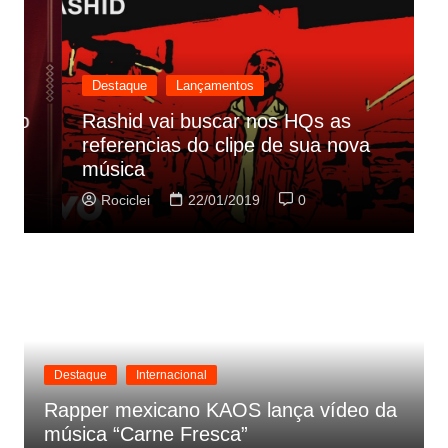
Destaque
Lançamentos
Rashid vai buscar nos HQs as
referencias do clipe de sua nova
C
música
p
Rociclei
22/01/2019
0
Destaque
Internacional
Rapper mexicano KAOS lança vídeo da
música “Carne Fresca”