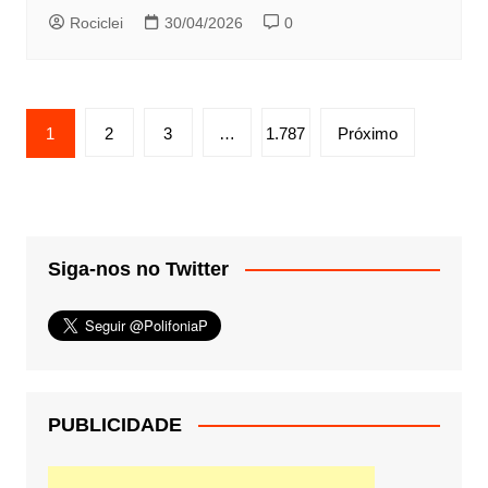
Rociclei
30/04/2026
0
Paginação
1
2
3
…
1.787
Próximo
de
posts
Siga-nos no Twitter
PUBLICIDADE