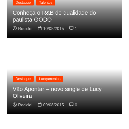
Destaque
Talentos
Conheça o R&B de qualidade do
paulista GODO
Rociclei
10/08/2015
1
Destaque
Lançamentos
Vão Apontar – novo single de Lucy
Oliveira
Rociclei
09/08/2015
0