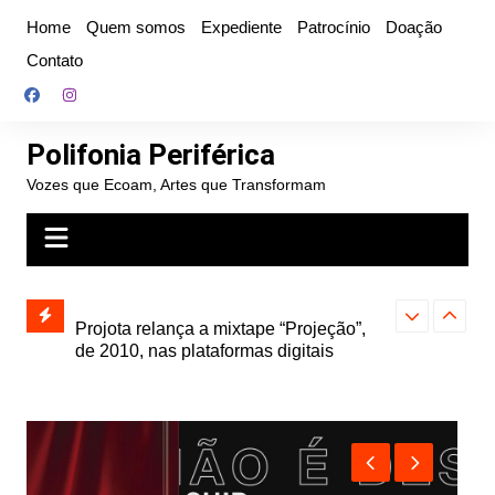
Ir
Home
Quem somos
Expediente
Patrocínio
Doação
para
Contato
o
conteúdo
Polifonia Periférica
Vozes que Ecoam, Artes que Transformam
” e abre
Projota relança a mixtape “Projeção”,
Farofa Carioca
k autoral,
de 2010, nas plataformas digitais
duplo e faz s
Seu Jorge no 