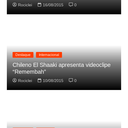
Rociclei
16/08/2015
0
Destaque
Internacional
Chileno El Shaaki apresenta videoclipe
“Remembah”
Rociclei
10/08/2015
0