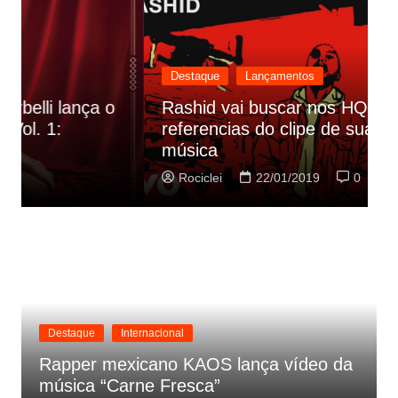
Destaque
Lançamentos
Rashid vai buscar nos HQs as
referencias do clipe de sua nova
C
música
p
Rociclei
22/01/2019
0
Destaque
Internacional
Rapper mexicano KAOS lança vídeo da
música “Carne Fresca”