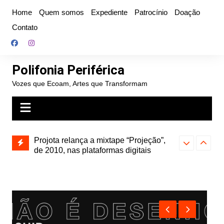
Ir
Home
Quem somos
Expediente
Patrocínio
Doação
para
Contato
o
conteúdo
Polifonia Periférica
Vozes que Ecoam, Artes que Transformam
” e abre
Projota relança a mixtape “Projeção”,
Farofa Carioca
k autoral,
de 2010, nas plataformas digitais
duplo e faz s
Seu Jorge no 