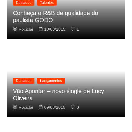
Destaque
Talentos
Conheça o R&B de qualidade do
paulista GODO
Rociclei
10/08/2015
1
Destaque
Lançamentos
Vão Apontar – novo single de Lucy
Oliveira
Rociclei
09/08/2015
0