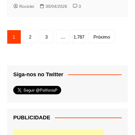
Rociclei
30/04/2026
0
Paginação
1
2
3
…
1.787
Próximo
de
posts
Siga-nos no Twitter
PUBLICIDADE