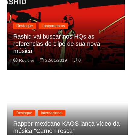
Destaque
Lançamentos
Rashid vai buscar nos HQs as
referencias do clipe de sua nova
C
música
p
Rociclei
22/01/2019
0
Destaque
Internacional
Rapper mexicano KAOS lança vídeo da
música “Carne Fresca”