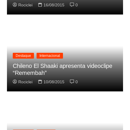
Rociclei
16/08/2015
0
Destaque
Internacional
Chileno El Shaaki apresenta videoclipe
“Remembah”
Rociclei
10/08/2015
0