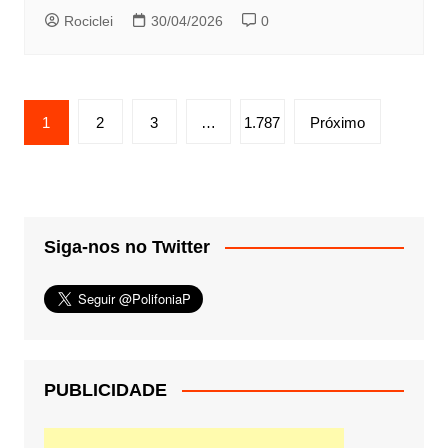
Rociclei
30/04/2026
0
Paginação
1
2
3
…
1.787
Próximo
de
posts
Siga-nos no Twitter
PUBLICIDADE