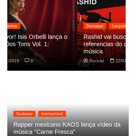
Destaque
Lançamentos
Rashid vai buscar nos HQs as
referencias do clipe de sua nova
C
música
p
Rociclei
22/01/2019
0
Destaque
Internacional
Rapper mexicano KAOS lança vídeo da
música “Carne Fresca”