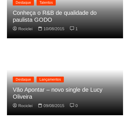
Destaque
Talentos
Conheça o R&B de qualidade do
paulista GODO
Rociclei
10/08/2015
1
Destaque
Lançamentos
Vão Apontar – novo single de Lucy
Oliveira
Rociclei
09/08/2015
0