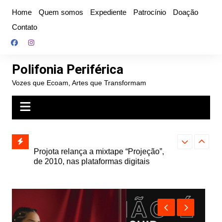
Ir
Home
Quem somos
Expediente
Patrocínio
Doação
para
Contato
o
conteúdo
Polifonia Periférica
Vozes que Ecoam, Artes que Transformam
” e abre
Projota relança a mixtape “Projeção”,
Farofa Carioca
k autoral,
de 2010, nas plataformas digitais
duplo e faz s
Seu Jorge no 