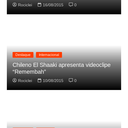
Rociclei
16/08/2015
0
Destaque
Internacional
Chileno El Shaaki apresenta videoclipe
“Remembah”
Rociclei
10/08/2015
0