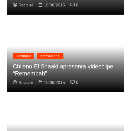
Rociclei
16/08/2015
0
Destaque
Internacional
Chileno El Shaaki apresenta videoclipe
“Remembah”
Rociclei
10/08/2015
0