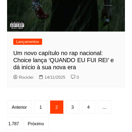
Lançamentos
Um novo capítulo no rap nacional:
Choice lança ‘QUANDO EU FUI REI’ e
dá início à sua nova era
Rociclei
14/11/2025
0
Paginação
Anterior
1
2
3
4
…
de
posts
1.787
Próximo