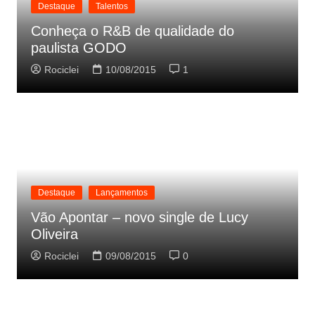
Destaque
Talentos
Conheça o R&B de qualidade do
paulista GODO
Rociclei
10/08/2015
1
Destaque
Lançamentos
Vão Apontar – novo single de Lucy
Oliveira
Rociclei
09/08/2015
0