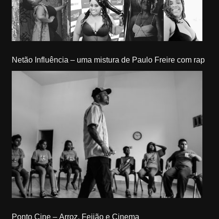
Netão Influência – uma mistura de Paulo Freire com rap
Ponto Cine – Arroz, Feijão e Cinema