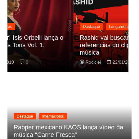
Destaque
Lançamentos
Rashid vai buscar nos HQs as
referencias do clipe de sua nova
C
música
p
Rociclei
22/01/2019
0
Destaque
Internacional
Rapper mexicano KAOS lança vídeo da
música “Carne Fresca”