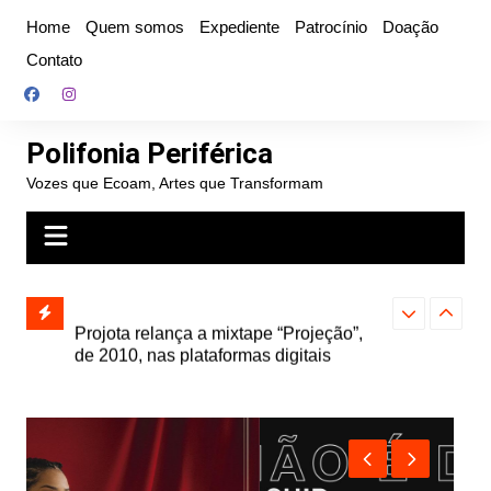
Ir
Home
Quem somos
Expediente
Patrocínio
Doação
para
Contato
o
conteúdo
Polifonia Periférica
Vozes que Ecoam, Artes que Transformam
” e abre
Projota relança a mixtape “Projeção”,
Farofa Carioca
k autoral,
de 2010, nas plataformas digitais
duplo e faz s
Seu Jorge no 