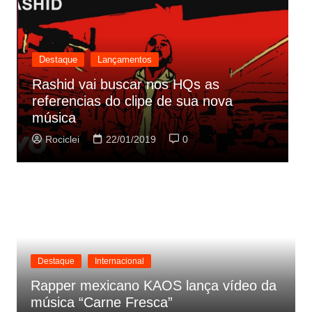
Destaque
Lançamentos
Rashid vai buscar nos HQs as
referencias do clipe de sua nova
C
música
p
Rociclei
22/01/2019
0
Destaque
Internacional
Rapper mexicano KAOS lança vídeo da
música “Carne Fresca”