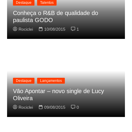
Destaque
Talentos
Conheça o R&B de qualidade do
paulista GODO
Rociclei
10/08/2015
1
Destaque
Lançamentos
Vão Apontar – novo single de Lucy
Oliveira
Rociclei
09/08/2015
0