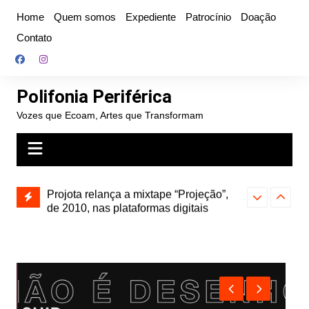
Ir
Home
Quem somos
Expediente
Patrocínio
Doação
para
Contato
o
conteúdo
Polifonia Periférica
Vozes que Ecoam, Artes que Transformam
” e abre
Projota relança a mixtape “Projeção”,
Farofa Carioca
k autoral,
de 2010, nas plataformas digitais
duplo e faz s
Seu Jorge no 