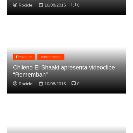
Rociclei
16/08/2015
0
Destaque
Internacional
Chileno El Shaaki apresenta videoclipe
“Remembah”
Rociclei
10/08/2015
0