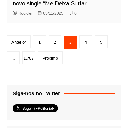
novo single “Me Deixa Surfar”
Rociclei
03/11/2025
0
Paginação
Anterior
1
2
3
4
5
de
posts
…
1.787
Próximo
Siga-nos no Twitter