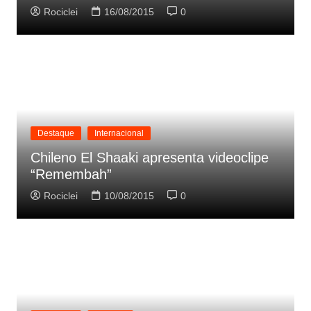
Rociclei
16/08/2015
0
Destaque
Internacional
Chileno El Shaaki apresenta videoclipe
“Remembah”
Rociclei
10/08/2015
0