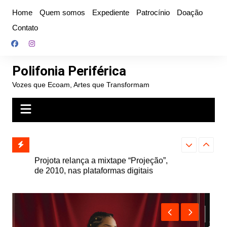
Ir
Home
Quem somos
Expediente
Patrocínio
Doação
para
Contato
o
conteúdo
Polifonia Periférica
Vozes que Ecoam, Artes que Transformam
” e abre
Projota relança a mixtape “Projeção”,
Farofa Carioca
k autoral,
de 2010, nas plataformas digitais
duplo e faz s
Seu Jorge no 