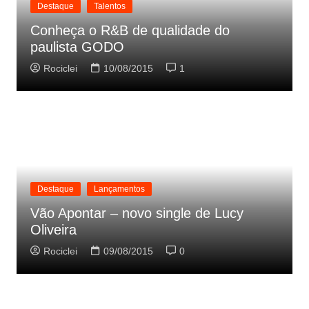
Destaque
Talentos
Conheça o R&B de qualidade do
paulista GODO
Rociclei
10/08/2015
1
Destaque
Lançamentos
Vão Apontar – novo single de Lucy
Oliveira
Rociclei
09/08/2015
0