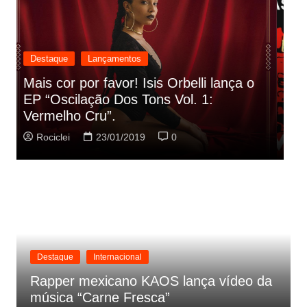
Destaque
Lançamentos
Rashid vai buscar nos HQs as
referencias do clipe de sua nova
C
música
p
Rociclei
22/01/2019
0
Destaque
Internacional
Rapper mexicano KAOS lança vídeo da
música “Carne Fresca”