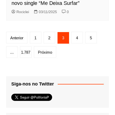
novo single “Me Deixa Surfar”
Rociclei
03/11/2025
0
Paginação
Anterior
1
2
3
4
5
de
posts
…
1.787
Próximo
Siga-nos no Twitter