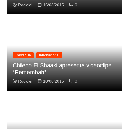
Rociclei
16/08/2015
0
Destaque
Internacional
Chileno El Shaaki apresenta videoclipe
“Remembah”
Rociclei
10/08/2015
0