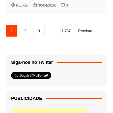
Rociclei
30/04/2026
0
Paginação
1
2
3
…
1.787
Próximo
de
posts
Siga-nos no Twitter
PUBLICIDADE