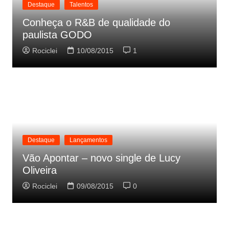
Destaque
Talentos
Conheça o R&B de qualidade do
paulista GODO
Rociclei
10/08/2015
1
Destaque
Lançamentos
Vão Apontar – novo single de Lucy
Oliveira
Rociclei
09/08/2015
0