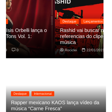
Destaque
Lançamentos
Rashid vai buscar nos HQs as
referencias do clipe de sua nova
C
música
p
Rociclei
22/01/2019
0
Destaque
Internacional
Rapper mexicano KAOS lança vídeo da
música “Carne Fresca”