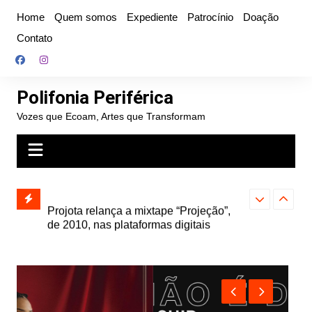
Ir
Home
Quem somos
Expediente
Patrocínio
Doação
para
Contato
o
conteúdo
Polifonia Periférica
Vozes que Ecoam, Artes que Transformam
” e abre
Projota relança a mixtape “Projeção”,
Farofa Carioca
k autoral,
de 2010, nas plataformas digitais
duplo e faz s
Seu Jorge no 