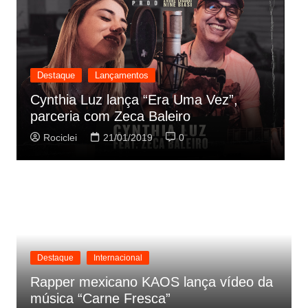
Destaque
Lançamentos
D
Cynthia Luz lança “Era Uma Vez”,
O
parceria com Zeca Baleiro
t
Rociclei
21/01/2019
0
Destaque
Internacional
Rapper mexicano KAOS lança vídeo da
música “Carne Fresca”