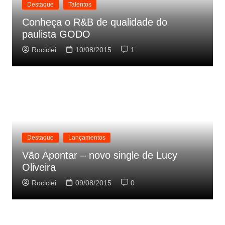
Destaque
Talentos
Conheça o R&B de qualidade do
paulista GODO
Rociclei
10/08/2015
1
Destaque
Lançamentos
Vão Apontar – novo single de Lucy
Oliveira
Rociclei
09/08/2015
0