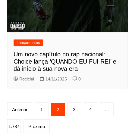
Lançamentos
Um novo capítulo no rap nacional:
Choice lança ‘QUANDO EU FUI REI’ e
dá início à sua nova era
Rociclei
14/11/2025
0
Paginação
Anterior
1
2
3
4
…
de
posts
1.787
Próximo