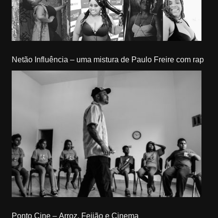
Netão Influência – uma mistura de Paulo Freire com rap
Ponto Cine – Arroz, Feijão e Cinema