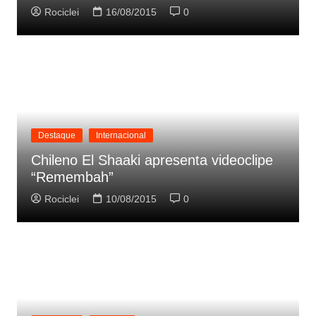
Rociclei
16/08/2015
0
Destaque
Internacional
Chileno El Shaaki apresenta videoclipe
“Remembah”
Rociclei
10/08/2015
0