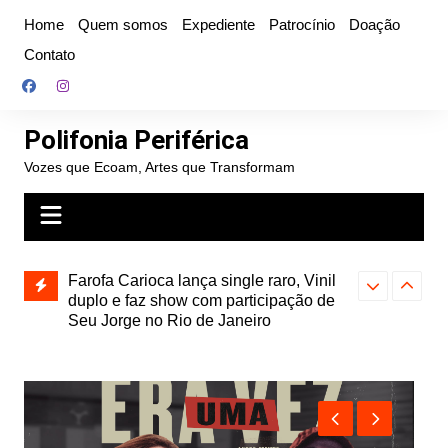
Ir
Home
Quem somos
Expediente
Patrocínio
Doação
para
Contato
o
conteúdo
Polifonia Periférica
Vozes que Ecoam, Artes que Transformam
ojeção”,
Farofa Carioca lança single raro, Vinil
Hitmia: pop r
ais
duplo e faz show com participação de
rótulos e bus
Seu Jorge no Rio de Janeiro