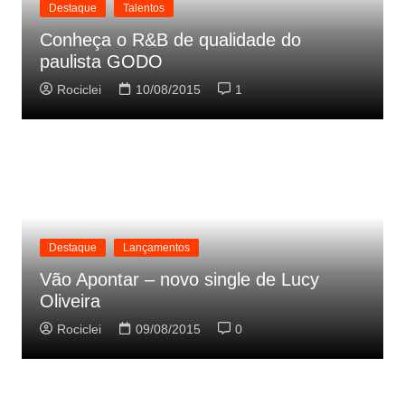
Destaque
Talentos
Conheça o R&B de qualidade do
paulista GODO
Rociclei
10/08/2015
1
Destaque
Lançamentos
Vão Apontar – novo single de Lucy
Oliveira
Rociclei
09/08/2015
0