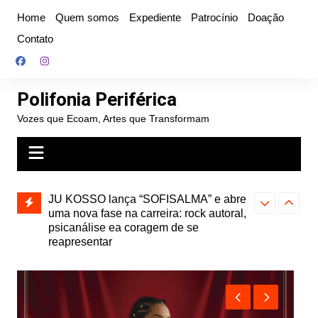
Ir
Home
Quem somos
Expediente
Patrocínio
Doação
para
Contato
o
conteúdo
Polifonia Periférica
Vozes que Ecoam, Artes que Transformam
” e abre
Projota relança a mixtape “Projeção”,
Farofa Carioca
k autoral,
de 2010, nas plataformas digitais
duplo e faz s
Seu Jorge no 