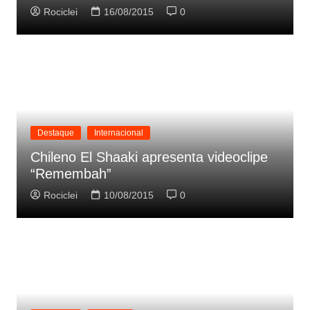
Rociclei
16/08/2015
0
Destaque
Internacional
Chileno El Shaaki apresenta videoclipe
“Remembah”
Rociclei
10/08/2015
0