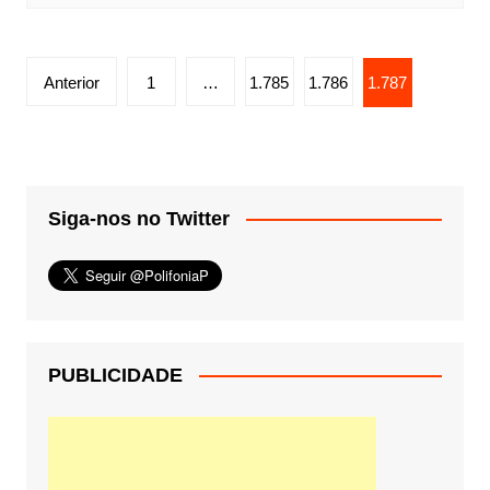
Paginação
Anterior
1
…
1.785
1.786
1.787
de
posts
Siga-nos no Twitter
PUBLICIDADE