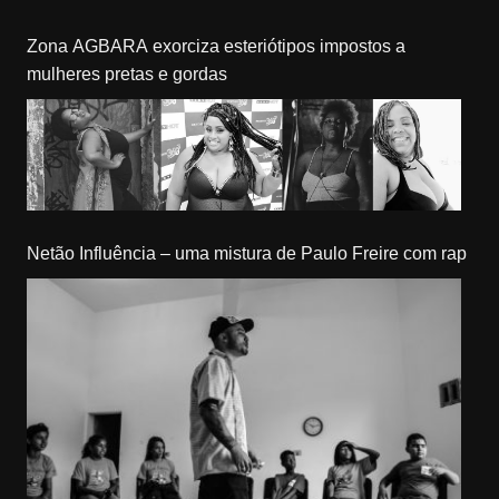
Zona AGBARA exorciza esteriótipos impostos a
mulheres pretas e gordas
Netão Influência – uma mistura de Paulo Freire com rap