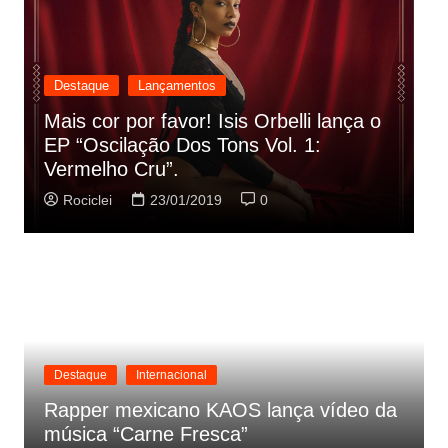
Destaque
Lançamentos
Rashid vai buscar nos HQs as
referencias do clipe de sua nova
C
música
p
Rociclei
22/01/2019
0
Destaque
Internacional
Rapper mexicano KAOS lança vídeo da
música “Carne Fresca”