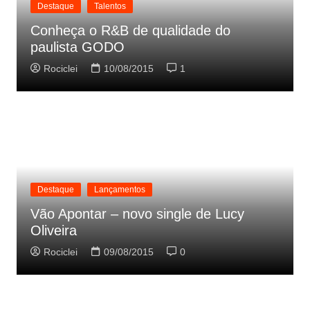
Destaque
Talentos
Conheça o R&B de qualidade do
paulista GODO
Rociclei
10/08/2015
1
Destaque
Lançamentos
Vão Apontar – novo single de Lucy
Oliveira
Rociclei
09/08/2015
0