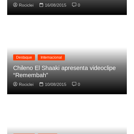
Rociclei
16/08/2015
0
Destaque
Internacional
Chileno El Shaaki apresenta videoclipe
“Remembah”
Rociclei
10/08/2015
0