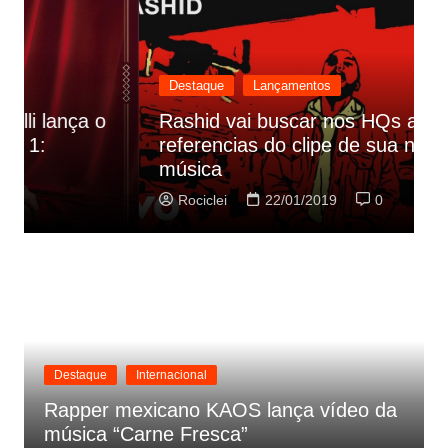
Destaque
Lançamentos
Rashid vai buscar nos HQs as
referencias do clipe de sua nova
C
música
p
Rociclei
22/01/2019
0
Destaque
Internacional
Rapper mexicano KAOS lança vídeo da
música “Carne Fresca”