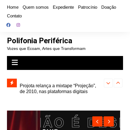
Ir
Home
Quem somos
Expediente
Patrocínio
Doação
para
Contato
o
conteúdo
Polifonia Periférica
Vozes que Ecoam, Artes que Transformam
” e abre
Projota relança a mixtape “Projeção”,
Farofa Carioca
k autoral,
de 2010, nas plataformas digitais
duplo e faz s
Seu Jorge no 