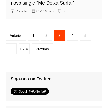
novo single “Me Deixa Surfar”
Rociclei
03/11/2025
0
Paginação
Anterior
1
2
3
4
5
de
posts
…
1.787
Próximo
Siga-nos no Twitter