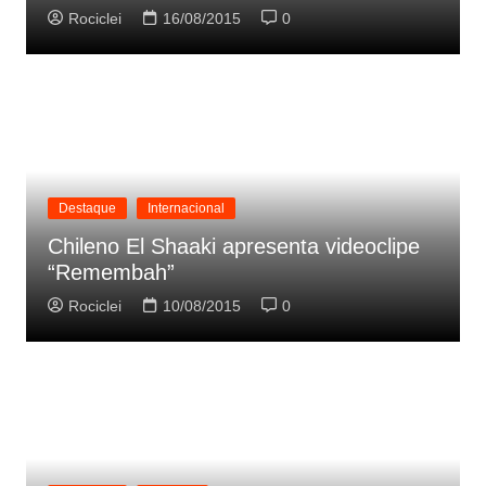
Rociclei
16/08/2015
0
Destaque
Internacional
Chileno El Shaaki apresenta videoclipe
“Remembah”
Rociclei
10/08/2015
0