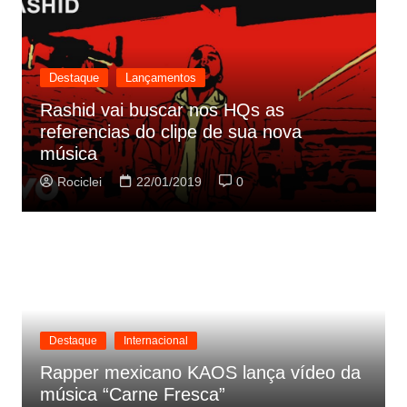
e
Lançamentos
Destaque
Lan
 vai buscar nos HQs as
ncias do clipe de sua nova
Cynthia Luz 
a
parceria com
ei
22/01/2019
0
Rociclei
2
Destaque
Internacional
Rapper mexicano KAOS lança vídeo da
música “Carne Fresca”