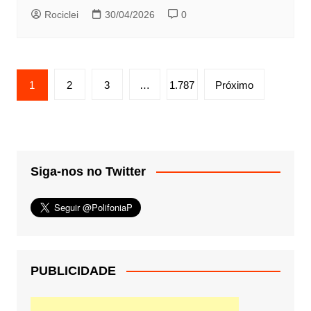
Rociclei
30/04/2026
0
Paginação
1
2
3
…
1.787
Próximo
de
posts
Siga-nos no Twitter
PUBLICIDADE