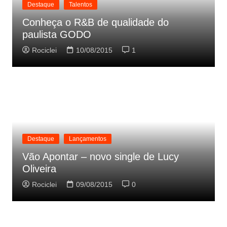
Destaque
Talentos
Conheça o R&B de qualidade do
paulista GODO
Rociclei
10/08/2015
1
Destaque
Lançamentos
Vão Apontar – novo single de Lucy
Oliveira
Rociclei
09/08/2015
0