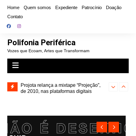
Ir
Home
Quem somos
Expediente
Patrocínio
Doação
para
Contato
o
conteúdo
Polifonia Periférica
Vozes que Ecoam, Artes que Transformam
Projota relança a mixtape “Projeção”,
Hitmia: pop r
de 2010, nas plataformas digitais
rótulos e bus
Farofa Carioca lança single raro, Vinil
duplo e faz show com participação de
Seu Jorge no Rio de Janeiro