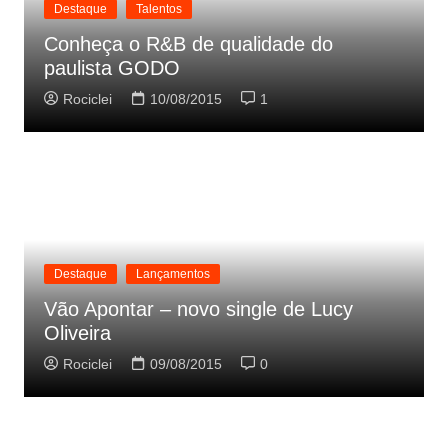
Destaque
Talentos
Conheça o R&B de qualidade do
paulista GODO
Rociclei
10/08/2015
1
Destaque
Lançamentos
Vão Apontar – novo single de Lucy
Oliveira
Rociclei
09/08/2015
0