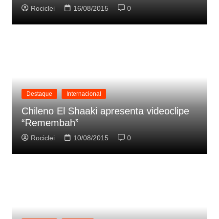
Rociclei
16/08/2015
0
Destaque
Internacional
Chileno El Shaaki apresenta videoclipe
“Remembah”
Rociclei
10/08/2015
0