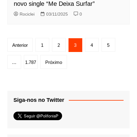
novo single “Me Deixa Surfar”
Rociclei
03/11/2025
0
Paginação
Anterior
1
2
3
4
5
de
posts
…
1.787
Próximo
Siga-nos no Twitter