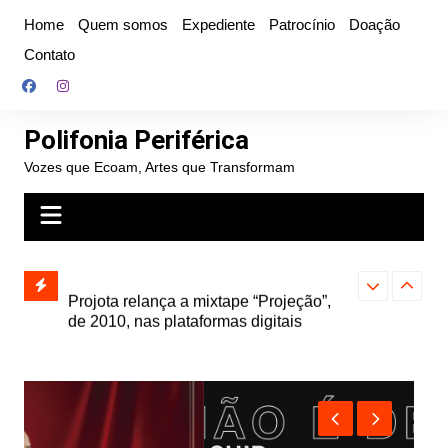
Ir
Home
Quem somos
Expediente
Patrocínio
Doação
para
Contato
o
conteúdo
Polifonia Periférica
Vozes que Ecoam, Artes que Transformam
” e abre
Projota relança a mixtape “Projeção”,
Farofa Carioca
k autoral,
de 2010, nas plataformas digitais
duplo e faz s
Seu Jorge no 