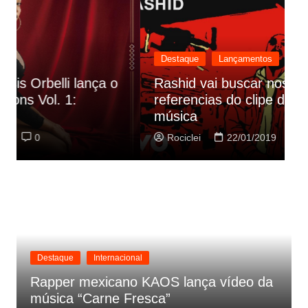
Destaque
Lançamentos
Rashid vai buscar nos HQs as
referencias do clipe de sua nova
C
música
p
Rociclei
22/01/2019
0
Destaque
Internacional
Rapper mexicano KAOS lança vídeo da
música “Carne Fresca”