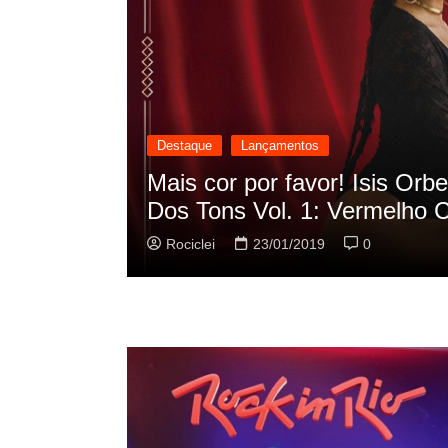
Destaque
Lançamentos
Oscilação
Rashid vai buscar nos HQs
sua nova música
Rociclei
22/01/2019
0