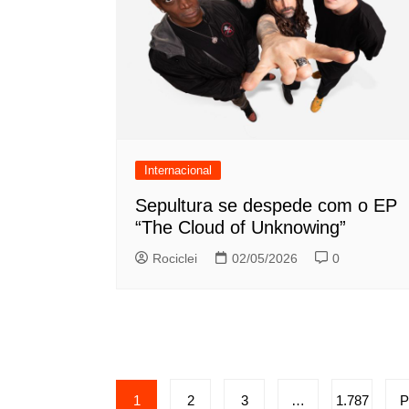
Internacional
Sepultura se despede com o EP
“The Cloud of Unknowing”
Rociclei
02/05/2026
0
Paginação
1
2
3
…
1.787
P