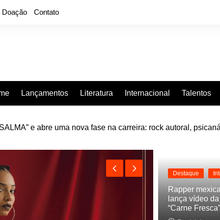
Doação
Contato
rme
Lançamentos
Literatura
Internacional
Talentos
LMA” e abre uma nova fase na carreira: rock autoral, psicaná
e “Projeção”, de 2010, nas plataformas digitais
Destaque
In
Rapper mexic
lança vídeo d
“Carne Fresca