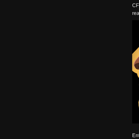
CFBTM 1 – 
rea
ído
Ent