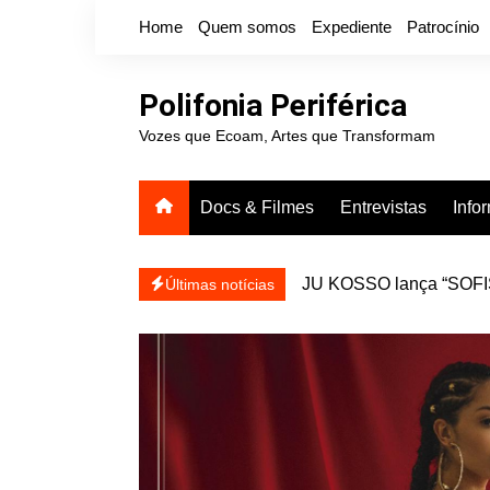
Ir
Home
Quem somos
Expediente
Patrocínio
para
o
conteúdo
Polifonia Periférica
Vozes que Ecoam, Artes que Transformam
Docs & Filmes
Entrevistas
Info
JU KOSSO lança “SOFISA
reapresentar
Últimas notícias
Projota relança a mixtap