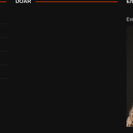
DOAR
En
En