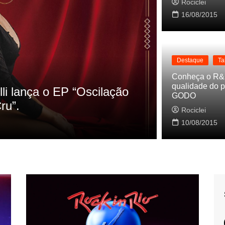
Rociclei
16/08/2015
Destaque
Ta
Destaque
Conheça o R&
qualidade do p
 as referencias do clipe de
Cynthia 
GODO
Baleiro
Rociclei
10/08/2015
Rociclei