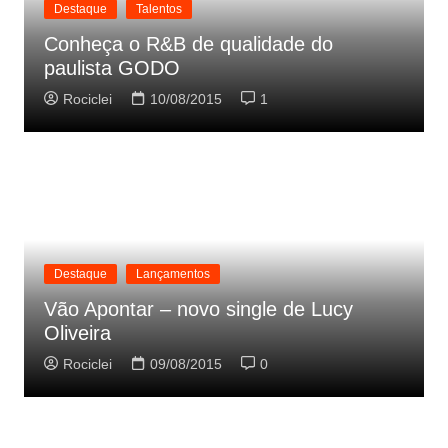
Destaque
Talentos
Conheça o R&B de qualidade do
paulista GODO
Rociclei
10/08/2015
1
Destaque
Lançamentos
Vão Apontar – novo single de Lucy
Oliveira
Rociclei
09/08/2015
0