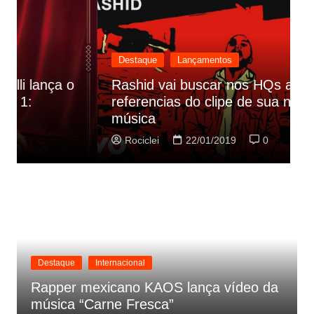
Destaque
Lançamentos
Rashid vai buscar nos HQs as
referencias do clipe de sua nova
C
música
p
Rociclei
22/01/2019
0
Destaque
Internacional
Rapper mexicano KAOS lança vídeo da
música “Carne Fresca”