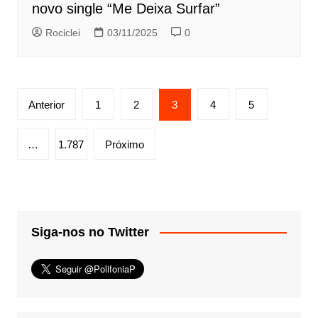
novo single “Me Deixa Surfar”
Rociclei
03/11/2025
0
Paginação
Anterior
1
2
3
4
5
de
posts
…
1.787
Próximo
Siga-nos no Twitter