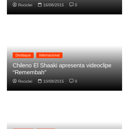
Rociclei
16/08/2015
0
Destaque
Internacional
Chileno El Shaaki apresenta videoclipe
“Remembah”
Rociclei
10/08/2015
0