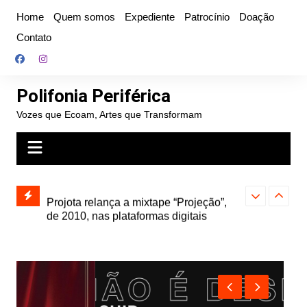
Ir
Home
Quem somos
Expediente
Patrocínio
Doação
para
Contato
o
conteúdo
Polifonia Periférica
Vozes que Ecoam, Artes que Transformam
” e abre
Projota relança a mixtape “Projeção”,
Farofa Carioca
k autoral,
de 2010, nas plataformas digitais
duplo e faz s
Seu Jorge no 