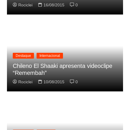
Rociclei
16/08/2015
0
Destaque
Internacional
Chileno El Shaaki apresenta videoclipe
“Remembah”
Rociclei
10/08/2015
0