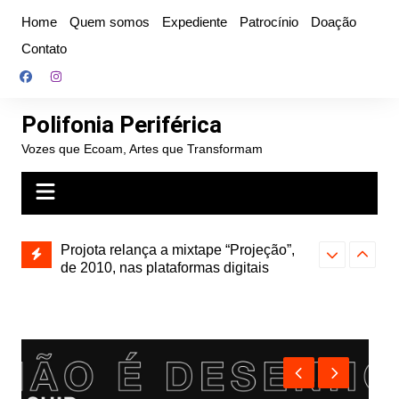
Ir
Home
Quem somos
Expediente
Patrocínio
Doação
para
Contato
o
conteúdo
Polifonia Periférica
Vozes que Ecoam, Artes que Transformam
Projota relança a mixtape “Projeção”,
de 2010, nas plataformas digitais
Hitmia: pop r
rótulos e bus
Farofa Carioca lança single raro, Vinil
duplo e faz show com participação de
Seu Jorge no Rio de Janeiro