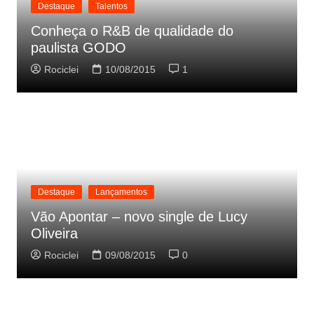
Destaque
Talentos
Conheça o R&B de qualidade do
paulista GODO
Rociclei
10/08/2015
1
Destaque
Lançamentos
Vão Apontar – novo single de Lucy
Oliveira
Rociclei
09/08/2015
0