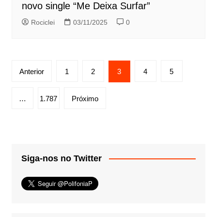
novo single “Me Deixa Surfar”
Rociclei
03/11/2025
0
Paginação
Anterior
1
2
3
4
5
de
posts
…
1.787
Próximo
Siga-nos no Twitter