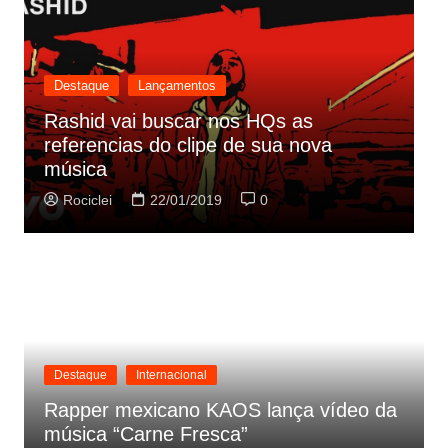
s
Destaque
Lançamentos
 nos HQs as
pe de sua nova
Cynthia Luz lança “Era 
parceria com Zeca Balei
19
0
Rociclei
21/01/2019
Destaque
Internacional
Rapper mexicano KAOS lança vídeo da
música “Carne Fresca”