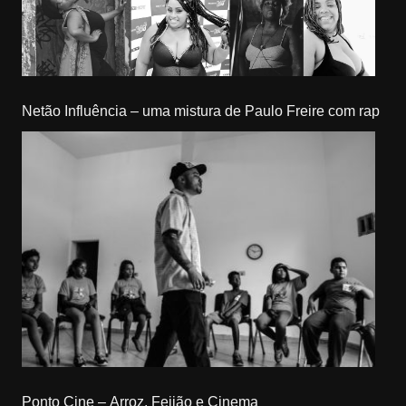
Netão Influência – uma mistura de Paulo Freire com rap
Ponto Cine – Arroz, Feijão e Cinema