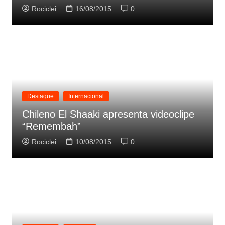
Rociclei
16/08/2015
0
Destaque
Internacional
Chileno El Shaaki apresenta videoclipe
“Remembah”
Rociclei
10/08/2015
0