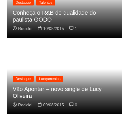
Destaque
Talentos
Conheça o R&B de qualidade do
paulista GODO
Rociclei
10/08/2015
1
Destaque
Lançamentos
Vão Apontar – novo single de Lucy
Oliveira
Rociclei
09/08/2015
0