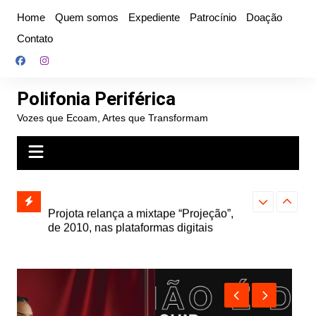
Ir
Home
Quem somos
Expediente
Patrocínio
Doação
para
Contato
o
conteúdo
Polifonia Periférica
Vozes que Ecoam, Artes que Transformam
” e abre
Projota relança a mixtape “Projeção”,
Farofa Carioca
k autoral,
de 2010, nas plataformas digitais
duplo e faz s
Seu Jorge no 