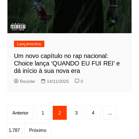
Lançamentos
Um novo capítulo no rap nacional:
Choice lança ‘QUANDO EU FUI REI’ e
dá início à sua nova era
Rociclei
14/11/2025
0
Paginação
Anterior
1
2
3
4
…
de
posts
1.787
Próximo