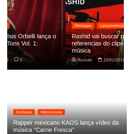
Destaque
Lançamentos
Rashid vai buscar nos HQs as
referencias do clipe de sua nova
C
música
p
Rociclei
22/01/2019
0
Destaque
Internacional
Rapper mexicano KAOS lança vídeo da
música “Carne Fresca”