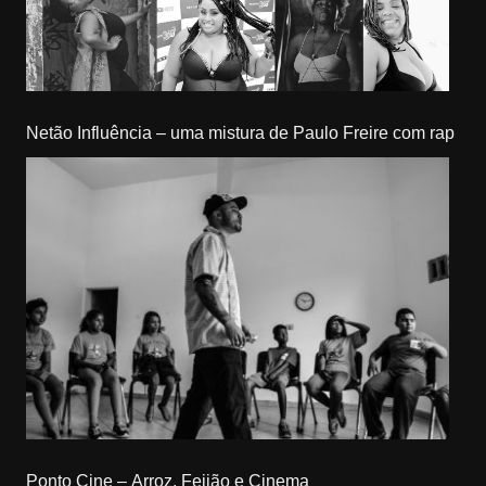
Netão Influência – uma mistura de Paulo Freire com rap
Ponto Cine – Arroz, Feijão e Cinema