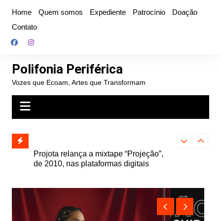
Ir
Home
Quem somos
Expediente
Patrocínio
Doação
para
Contato
o
conteúdo
Polifonia Periférica
Vozes que Ecoam, Artes que Transformam
” e abre
Projota relança a mixtape “Projeção”,
Farofa Carioca
k autoral,
de 2010, nas plataformas digitais
duplo e faz s
Seu Jorge no 