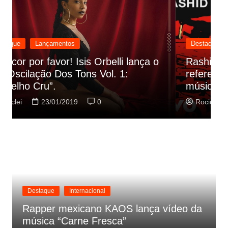
Destaque
Lançamentos
Rashid vai buscar nos HQs as
referencias do clipe de sua nova
C
música
p
Rociclei
22/01/2019
0
Destaque
Internacional
Rapper mexicano KAOS lança vídeo da
música “Carne Fresca”