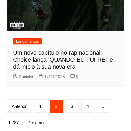
Lançamentos
Um novo capítulo no rap nacional:
Choice lança ‘QUANDO EU FUI REI’ e
dá início à sua nova era
Rociclei
14/11/2025
0
Paginação
Anterior
1
2
3
4
…
de
posts
1.787
Próximo