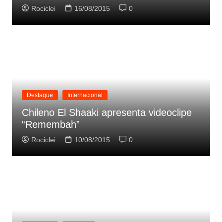
Rociclei
16/08/2015
0
Destaque
Internacional
Chileno El Shaaki apresenta videoclipe
“Remembah”
Rociclei
10/08/2015
0