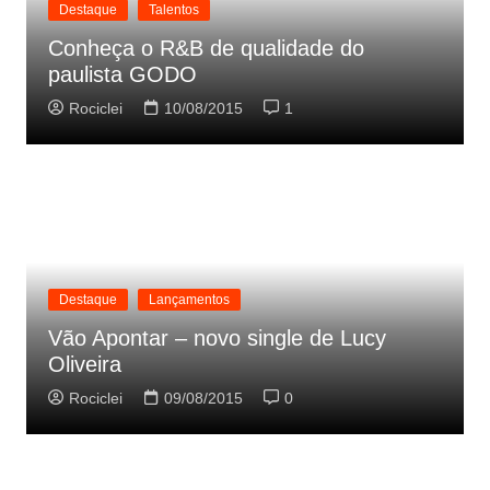
Destaque
Talentos
Conheça o R&B de qualidade do
paulista GODO
Rociclei
10/08/2015
1
Destaque
Lançamentos
Vão Apontar – novo single de Lucy
Oliveira
Rociclei
09/08/2015
0