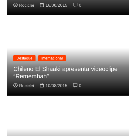
Rociclei
16/08/2015
0
Destaque
Internacional
Chileno El Shaaki apresenta videoclipe
“Remembah”
Rociclei
10/08/2015
0