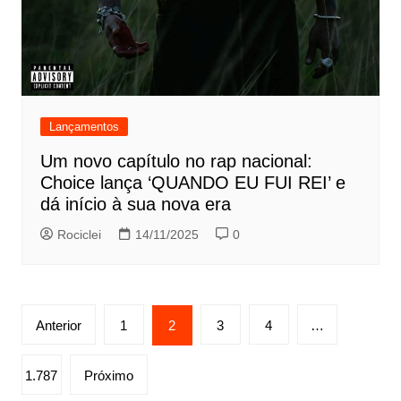
Lançamentos
Um novo capítulo no rap nacional:
Choice lança ‘QUANDO EU FUI REI’ e
dá início à sua nova era
Rociclei
14/11/2025
0
Paginação
Anterior
1
2
3
4
…
de
posts
1.787
Próximo