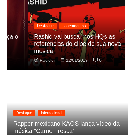
Destaque
Lançamentos
Rashid vai buscar nos HQs as
referencias do clipe de sua nova
C
música
p
Rociclei
22/01/2019
0
Destaque
Internacional
Rapper mexicano KAOS lança vídeo da
música “Carne Fresca”