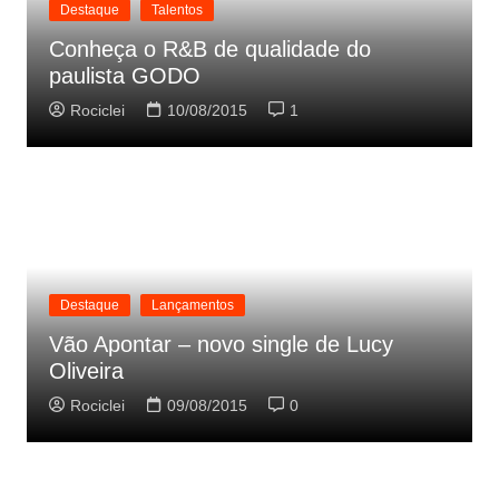
Destaque
Talentos
Conheça o R&B de qualidade do
paulista GODO
Rociclei
10/08/2015
1
Destaque
Lançamentos
Vão Apontar – novo single de Lucy
Oliveira
Rociclei
09/08/2015
0