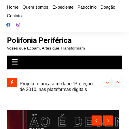
Ir
Home
Quem somos
Expediente
Patrocínio
Doação
para
Contato
o
conteúdo
Polifonia Periférica
Vozes que Ecoam, Artes que Transformam
” e abre
Projota relança a mixtape “Projeção”,
Farofa Carioca
k autoral,
de 2010, nas plataformas digitais
duplo e faz s
Seu Jorge no 