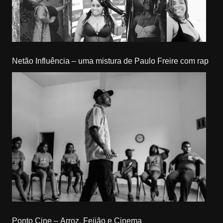
Netão Influência – uma mistura de Paulo Freire com rap
Ponto Cine – Arroz, Feijão e Cinema