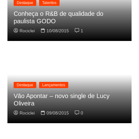
Destaque
Talentos
Conheça o R&B de qualidade do
paulista GODO
Rociclei
10/08/2015
1
Destaque
Lançamentos
Vão Apontar – novo single de Lucy
Oliveira
Rociclei
09/08/2015
0