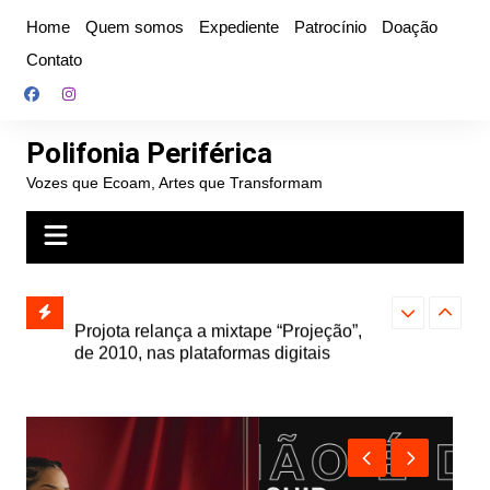
Ir
Home
Quem somos
Expediente
Patrocínio
Doação
para
Contato
o
conteúdo
Polifonia Periférica
Vozes que Ecoam, Artes que Transformam
” e abre
Projota relança a mixtape “Projeção”,
Farofa Carioca
k autoral,
de 2010, nas plataformas digitais
duplo e faz s
Seu Jorge no 