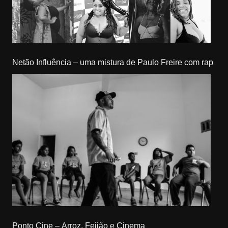
Netão Influência – uma mistura de Paulo Freire com rap
Ponto Cine – Arroz, Feijão e Cinema