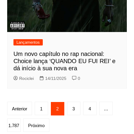
Lançamentos
Um novo capítulo no rap nacional:
Choice lança ‘QUANDO EU FUI REI’ e
dá início à sua nova era
Rociclei
14/11/2025
0
Paginação
Anterior
1
2
3
4
…
de
posts
1.787
Próximo