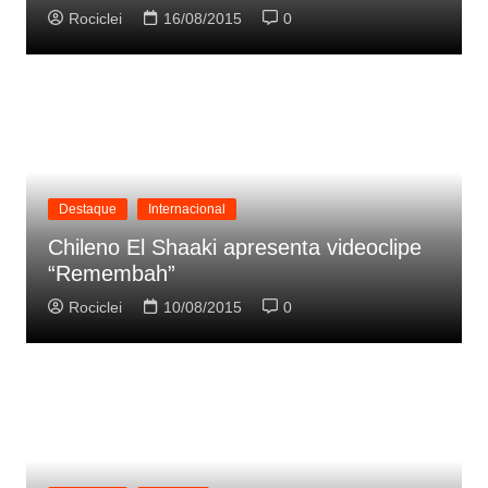
Rociclei
16/08/2015
0
Destaque
Internacional
Chileno El Shaaki apresenta videoclipe
“Remembah”
Rociclei
10/08/2015
0