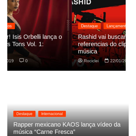
Destaque
Lançamentos
Rashid vai buscar nos HQs as
referencias do clipe de sua nova
C
música
p
Rociclei
22/01/2019
0
Destaque
Internacional
Rapper mexicano KAOS lança vídeo da
música “Carne Fresca”