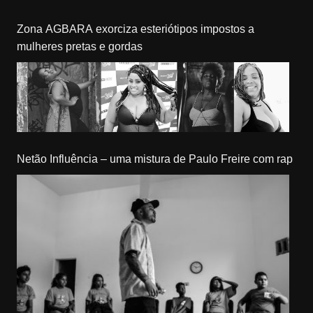
Zona AGBARA exorciza esteriótipos impostos a
mulheres pretas e gordas
Netão Influência – uma mistura de Paulo Freire com rap