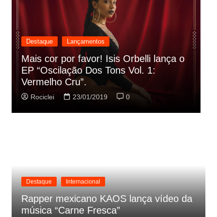
Destaque
Lançamentos
Rashid vai buscar nos HQs as
referencias do clipe de sua nova
C
música
p
Rociclei
22/01/2019
0
Destaque
Internacional
Rapper mexicano KAOS lança vídeo da
música “Carne Fresca”