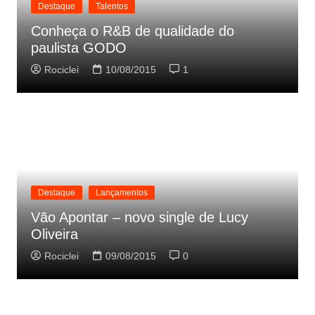
Destaque
Talentos
Conheça o R&B de qualidade do
paulista GODO
Rociclei
10/08/2015
1
Destaque
Lançamentos
Vão Apontar – novo single de Lucy
Oliveira
Rociclei
09/08/2015
0