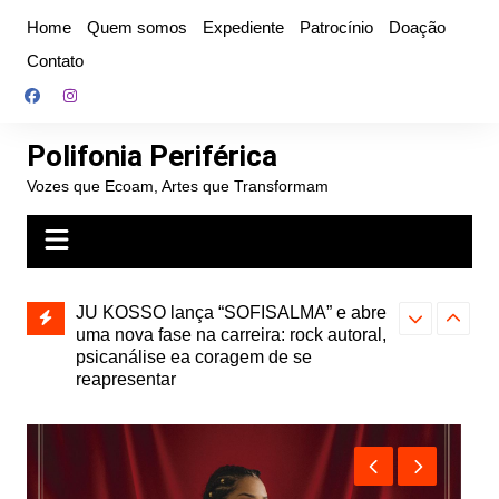
Ir
Home
Quem somos
Expediente
Patrocínio
Doação
para
Contato
o
conteúdo
Polifonia Periférica
Vozes que Ecoam, Artes que Transformam
” e abre
Projota relança a mixtape “Projeção”,
Farofa Carioca
k autoral,
de 2010, nas plataformas digitais
duplo e faz s
Seu Jorge no 