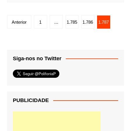
Paginação
Anterior
1
…
1.785
1.786
1.787
de
posts
Siga-nos no Twitter
PUBLICIDADE