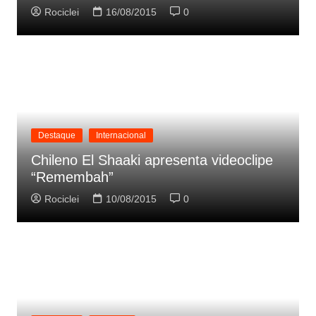
Rociclei
16/08/2015
0
Destaque
Internacional
Chileno El Shaaki apresenta videoclipe
“Remembah”
Rociclei
10/08/2015
0