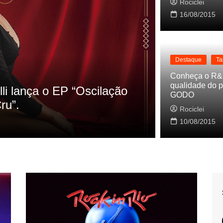
Rociclei
16/08/2015
Destaque
Ta
Destaque
La
Conheça o R&
qualidade do p
s referencias do clipe de
Cynthia Lu
GODO
Baleiro
Rociclei
Rociclei
10/08/2015
2