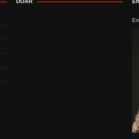
DOAR
En
En