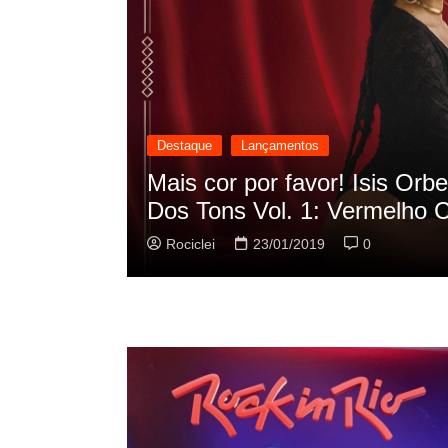
Destaque
Lançamentos
cilação
Rashid vai buscar nos HQs a
sua nova música
Rociclei
22/01/2019
0