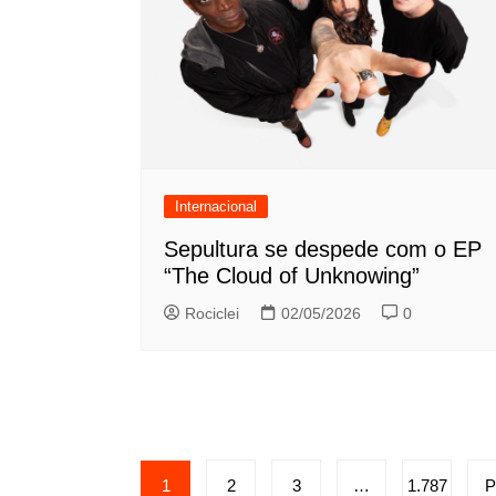
Internacional
Sepultura se despede com o EP
“The Cloud of Unknowing”
Rociclei
02/05/2026
0
Paginação
1
2
3
…
1.787
P