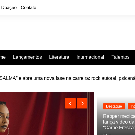
Doação
Contato
rme
Lançamentos
Literatura
Internacional
Talentos
LMA” e abre uma nova fase na carreira: rock autoral, psicaná
e “Projeção”, de 2010, nas plataformas digitais
Destaque
In
Rapper mexic
lança vídeo d
“Carne Fresca