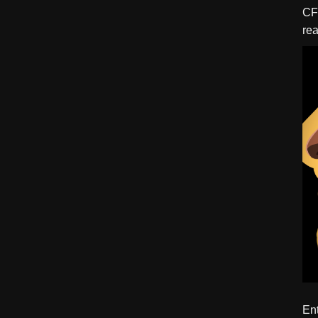
CFBTM 1 – 
rea
ído
Ent