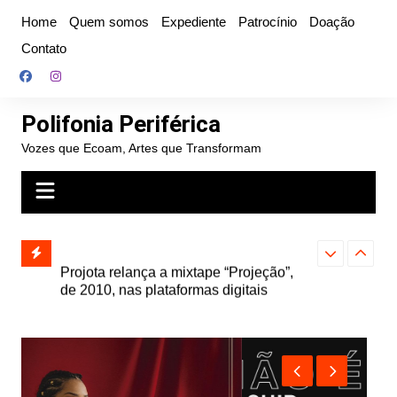
Ir
Home
Quem somos
Expediente
Patrocínio
Doação
para
Contato
o
conteúdo
Polifonia Periférica
Vozes que Ecoam, Artes que Transformam
” e abre
Projota relança a mixtape “Projeção”,
Farofa Carioca
k autoral,
de 2010, nas plataformas digitais
duplo e faz s
Seu Jorge no 