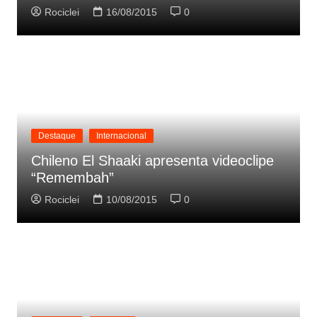
Rociclei
16/08/2015
0
Destaque
Internacional
Chileno El Shaaki apresenta videoclipe
“Remembah”
Rociclei
10/08/2015
0