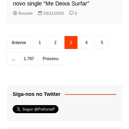
novo single “Me Deixa Surfar”
Rociclei
03/11/2025
0
Paginação
Anterior
1
2
3
4
5
de
posts
…
1.787
Próximo
Siga-nos no Twitter