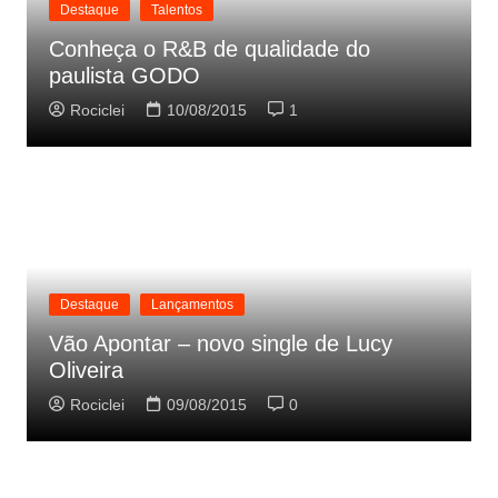
Destaque
Talentos
Conheça o R&B de qualidade do
paulista GODO
Rociclei
10/08/2015
1
Destaque
Lançamentos
Vão Apontar – novo single de Lucy
Oliveira
Rociclei
09/08/2015
0