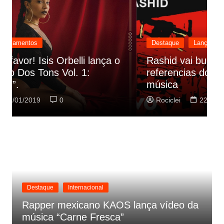
Destaque
Lançamentos
Rashid vai buscar nos HQs as
referencias do clipe de sua nova
C
música
p
Rociclei
22/01/2019
0
Destaque
Internacional
Rapper mexicano KAOS lança vídeo da
música “Carne Fresca”