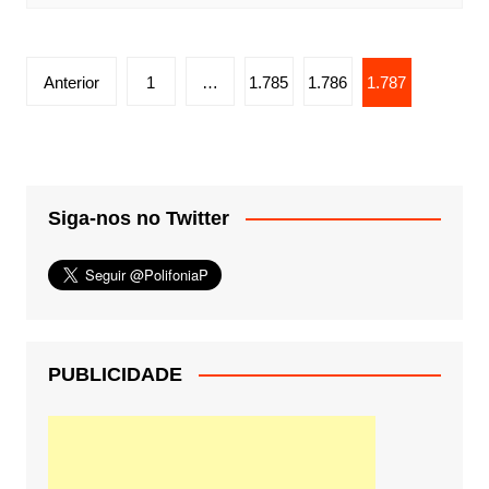
Paginação
Anterior
1
…
1.785
1.786
1.787
de
posts
Siga-nos no Twitter
PUBLICIDADE