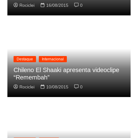
Rociclei
16/08/2015
0
Destaque
Internacional
Chileno El Shaaki apresenta videoclipe
“Remembah”
Rociclei
10/08/2015
0