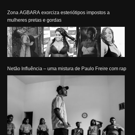
Zona AGBARA exorciza esteriótipos impostos a
mulheres pretas e gordas
Netão Influência – uma mistura de Paulo Freire com rap