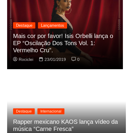
Destaque
Lançamentos
Rashid vai buscar nos HQs as
referencias do clipe de sua nova
C
música
p
Rociclei
22/01/2019
0
Destaque
Internacional
Rapper mexicano KAOS lança vídeo da
música “Carne Fresca”