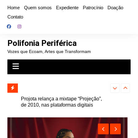
Ir
Home
Quem somos
Expediente
Patrocínio
Doação
para
Contato
o
conteúdo
Polifonia Periférica
Vozes que Ecoam, Artes que Transformam
” e abre
Projota relança a mixtape “Projeção”,
Farofa Carioca
k autoral,
de 2010, nas plataformas digitais
duplo e faz s
Seu Jorge no 