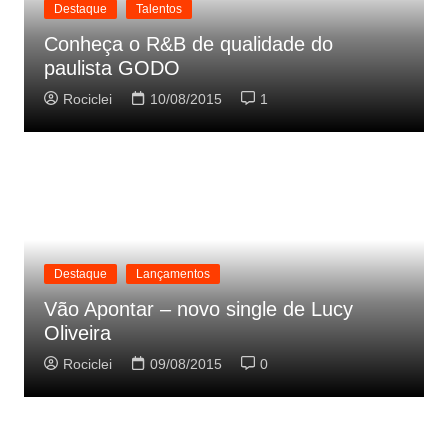
Destaque
Talentos
Conheça o R&B de qualidade do
paulista GODO
Rociclei
10/08/2015
1
Destaque
Lançamentos
Vão Apontar – novo single de Lucy
Oliveira
Rociclei
09/08/2015
0