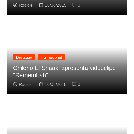
Rociclei
16/08/2015
0
Destaque
Internacional
Chileno El Shaaki apresenta videoclipe
“Remembah”
Rociclei
10/08/2015
0