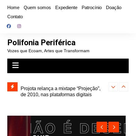
Ir
Home
Quem somos
Expediente
Patrocínio
Doação
para
Contato
o
conteúdo
Polifonia Periférica
Vozes que Ecoam, Artes que Transformam
” e abre
Projota relança a mixtape “Projeção”,
Farofa Carioca
k autoral,
de 2010, nas plataformas digitais
duplo e faz s
Seu Jorge no 