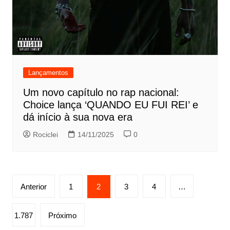
Lançamentos
Um novo capítulo no rap nacional:
Choice lança ‘QUANDO EU FUI REI’ e
dá início à sua nova era
Rociclei
14/11/2025
0
Paginação
Anterior
1
2
3
4
…
de
posts
1.787
Próximo