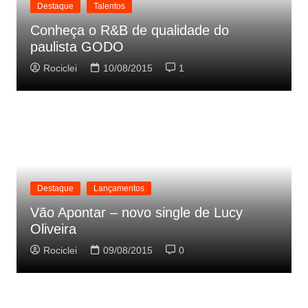
Destaque
Talentos
Conheça o R&B de qualidade do
paulista GODO
Rociclei
10/08/2015
1
Destaque
Lançamentos
Vão Apontar – novo single de Lucy
Oliveira
Rociclei
09/08/2015
0