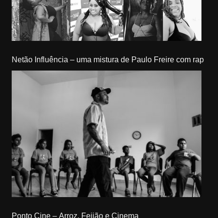
Netão Influência – uma mistura de Paulo Freire com rap
Ponto Cine – Arroz, Feijão e Cinema