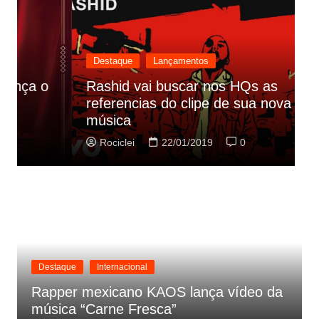
Destaque
Lançamentos
Rashid vai buscar nos HQs as
referencias do clipe de sua nova
C
música
p
Rociclei
22/01/2019
0
Destaque
Internacional
Rapper mexicano KAOS lança vídeo da
música “Carne Fresca”