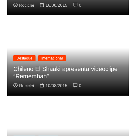
Rociclei
16/08/2015
0
Destaque
Internacional
Chileno El Shaaki apresenta videoclipe
“Remembah”
Rociclei
10/08/2015
0