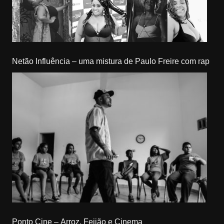
Netão Influência – uma mistura de Paulo Freire com rap
Ponto Cine – Arroz, Feijão e Cinema