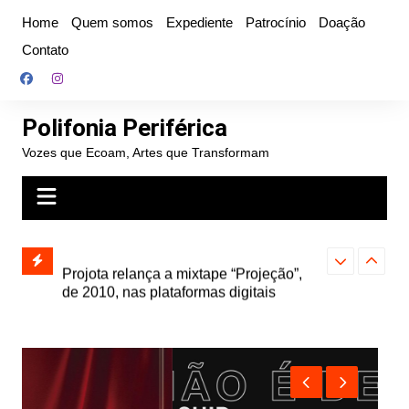
Ir
Home
Quem somos
Expediente
Patrocínio
Doação
para
Contato
o
conteúdo
Polifonia Periférica
Vozes que Ecoam, Artes que Transformam
” e abre
Projota relança a mixtape “Projeção”,
Farofa Carioca
k autoral,
de 2010, nas plataformas digitais
duplo e faz s
Seu Jorge no 