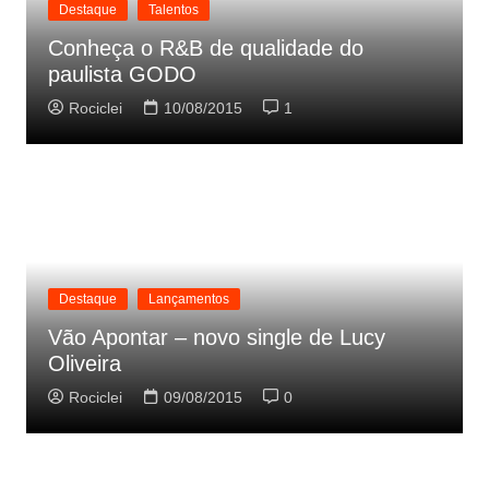
Destaque
Talentos
Conheça o R&B de qualidade do
paulista GODO
Rociclei
10/08/2015
1
Destaque
Lançamentos
Vão Apontar – novo single de Lucy
Oliveira
Rociclei
09/08/2015
0