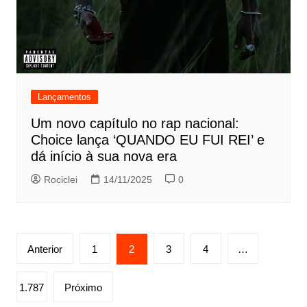
Lançamentos
Um novo capítulo no rap nacional:
Choice lança ‘QUANDO EU FUI REI’ e
dá início à sua nova era
Rociclei
14/11/2025
0
Paginação
Anterior
1
2
3
4
…
de
posts
1.787
Próximo