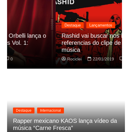
Destaque
Lançamentos
Rashid vai buscar nos HQs as
referencias do clipe de sua nova
C
música
p
Rociclei
22/01/2019
0
Destaque
Internacional
Rapper mexicano KAOS lança vídeo da
música “Carne Fresca”