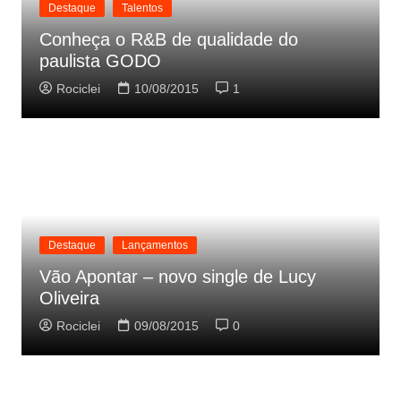
Destaque
Talentos
Conheça o R&B de qualidade do
paulista GODO
Rociclei
10/08/2015
1
Destaque
Lançamentos
Vão Apontar – novo single de Lucy
Oliveira
Rociclei
09/08/2015
0