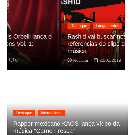
Destaque
Lançamentos
Rashid vai buscar nos HQs as
referencias do clipe de sua nova
C
música
p
Rociclei
22/01/2019
0
Destaque
Internacional
Rapper mexicano KAOS lança vídeo da
música “Carne Fresca”