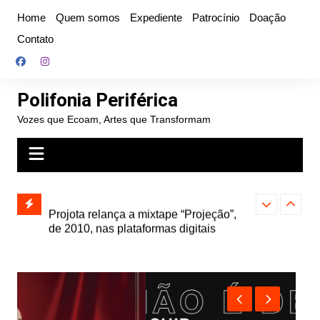
Ir
Home
Quem somos
Expediente
Patrocínio
Doação
para
Contato
o
conteúdo
Polifonia Periférica
Vozes que Ecoam, Artes que Transformam
” e abre
Projota relança a mixtape “Projeção”,
Farofa Carioca
k autoral,
de 2010, nas plataformas digitais
duplo e faz s
Seu Jorge no 