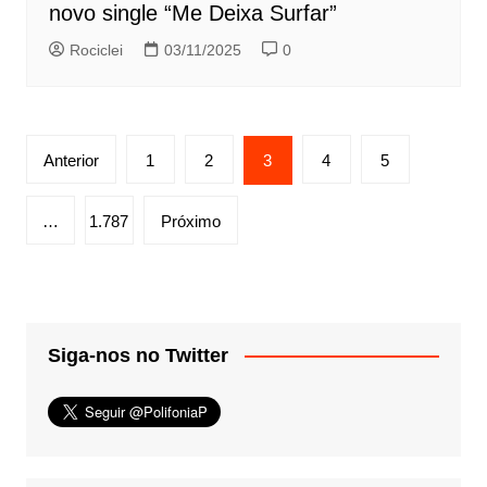
novo single “Me Deixa Surfar”
Rociclei
03/11/2025
0
Paginação
Anterior
1
2
3
4
5
de
posts
…
1.787
Próximo
Siga-nos no Twitter