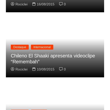
Rociclei
16/08/2015
0
Destaque
Internacional
Chileno El Shaaki apresenta videoclipe
“Remembah”
Rociclei
10/08/2015
0