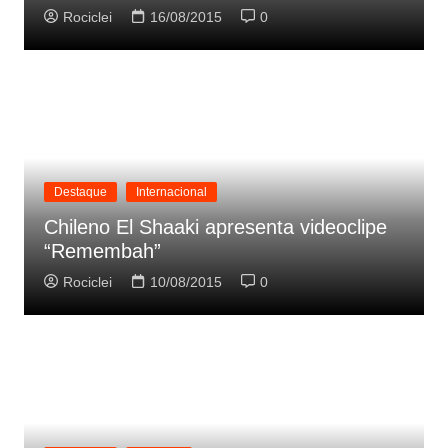
Rociclei
16/08/2015
0
Destaque
Internacional
Chileno El Shaaki apresenta videoclipe
“Remembah”
Rociclei
10/08/2015
0