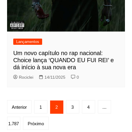
Lançamentos
Um novo capítulo no rap nacional:
Choice lança ‘QUANDO EU FUI REI’ e
dá início à sua nova era
Rociclei
14/11/2025
0
Paginação
Anterior
1
2
3
4
…
de
posts
1.787
Próximo