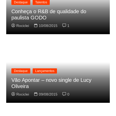
Destaque
Talentos
Conheça o R&B de qualidade do
paulista GODO
Rociclei
10/08/2015
1
Destaque
Lançamentos
Vão Apontar – novo single de Lucy
Oliveira
Rociclei
09/08/2015
0