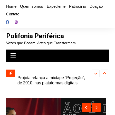
Ir
Home
Quem somos
Expediente
Patrocínio
Doação
para
Contato
o
conteúdo
Polifonia Periférica
Vozes que Ecoam, Artes que Transformam
” e abre
Projota relança a mixtape “Projeção”,
Farofa Carioca
k autoral,
de 2010, nas plataformas digitais
duplo e faz s
Seu Jorge no 