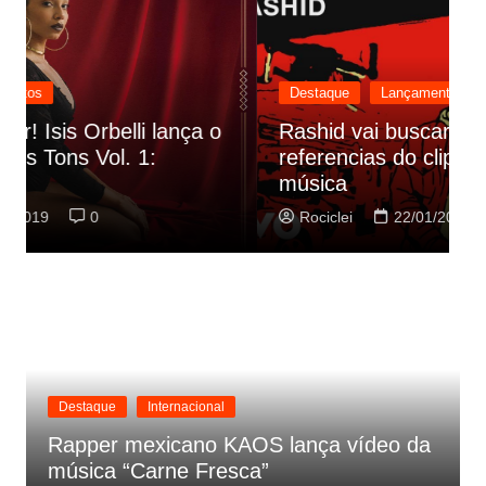
Destaque
Lançamentos
Rashid vai buscar nos HQs as
referencias do clipe de sua nova
C
música
p
Rociclei
22/01/2019
0
Destaque
Internacional
Rapper mexicano KAOS lança vídeo da
música “Carne Fresca”