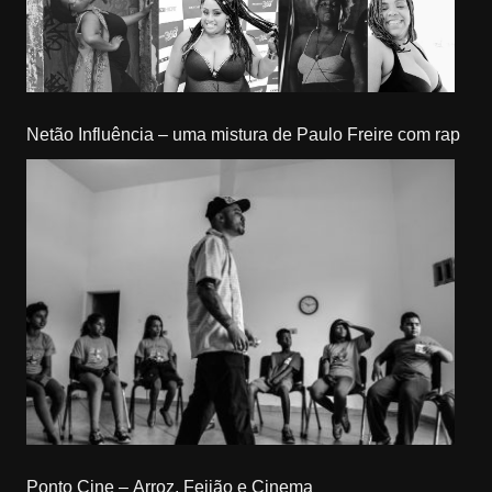
Netão Influência – uma mistura de Paulo Freire com rap
Ponto Cine – Arroz, Feijão e Cinema