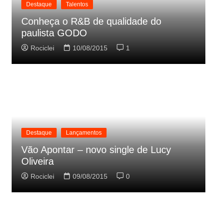
Destaque
Talentos
Conheça o R&B de qualidade do
paulista GODO
Rociclei
10/08/2015
1
Destaque
Lançamentos
Vão Apontar – novo single de Lucy
Oliveira
Rociclei
09/08/2015
0