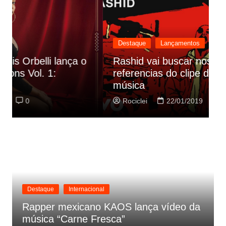
Destaque
Lançamentos
Rashid vai buscar nos HQs as
referencias do clipe de sua nova
C
música
p
Rociclei
22/01/2019
0
Destaque
Internacional
Rapper mexicano KAOS lança vídeo da
música “Carne Fresca”