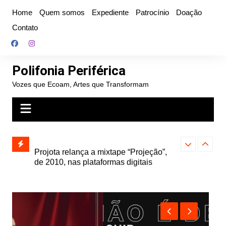
Ir
Home
Quem somos
Expediente
Patrocínio
Doação
para
Contato
o
conteúdo
Polifonia Periférica
Vozes que Ecoam, Artes que Transformam
” e abre
Projota relança a mixtape “Projeção”,
Farofa Carioca
k autoral,
de 2010, nas plataformas digitais
duplo e faz s
Seu Jorge no 