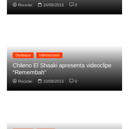
Rociclei
16/08/2015
0
Destaque
Internacional
Chileno El Shaaki apresenta videoclipe
“Remembah”
Rociclei
10/08/2015
0