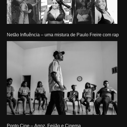
Netão Influência – uma mistura de Paulo Freire com rap
Ponto Cine – Arroz, Feijão e Cinema