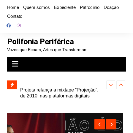
Ir
Home
Quem somos
Expediente
Patrocínio
Doação
para
Contato
o
conteúdo
Polifonia Periférica
Vozes que Ecoam, Artes que Transformam
” e abre
Projota relança a mixtape “Projeção”,
Farofa Carioca
k autoral,
de 2010, nas plataformas digitais
duplo e faz s
Seu Jorge no 