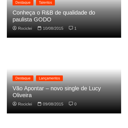
Destaque
Talentos
Conheça o R&B de qualidade do
paulista GODO
Rociclei
10/08/2015
1
Destaque
Lançamentos
Vão Apontar – novo single de Lucy
Oliveira
Rociclei
09/08/2015
0