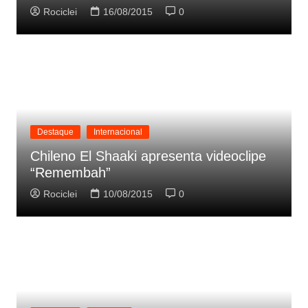
Rociclei
16/08/2015
0
Destaque
Internacional
Chileno El Shaaki apresenta videoclipe
“Remembah”
Rociclei
10/08/2015
0