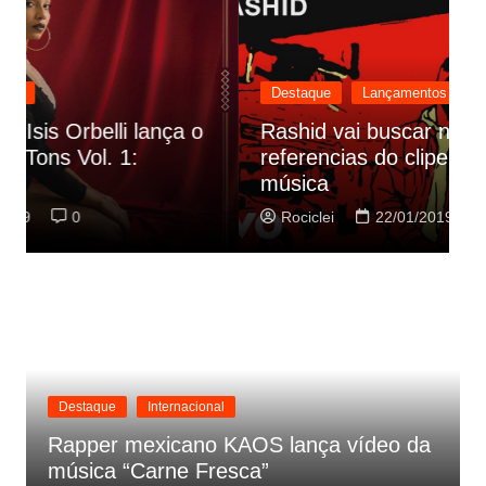
Destaque
Lançamentos
Rashid vai buscar nos HQs as
referencias do clipe de sua nova
C
música
p
Rociclei
22/01/2019
0
Destaque
Internacional
Rapper mexicano KAOS lança vídeo da
música “Carne Fresca”