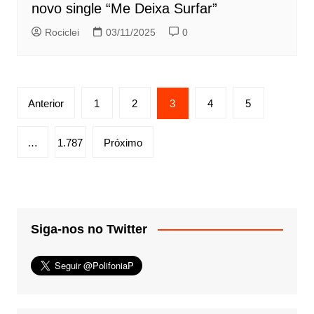
novo single “Me Deixa Surfar”
Rociclei
03/11/2025
0
Paginação
Anterior
1
2
3
4
5
de
posts
…
1.787
Próximo
Siga-nos no Twitter