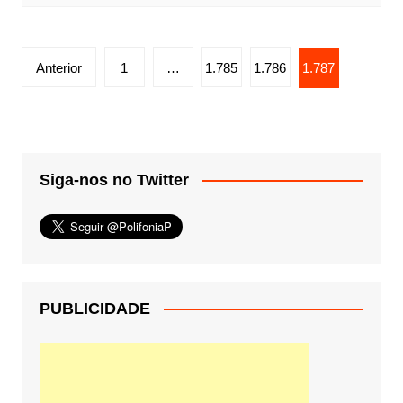
Paginação
Anterior
1
…
1.785
1.786
1.787
de
posts
Siga-nos no Twitter
PUBLICIDADE