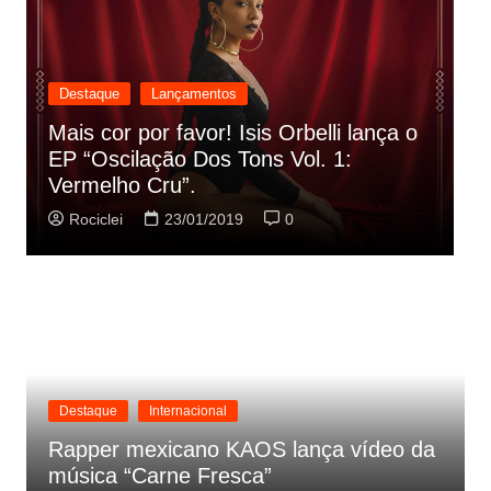
Destaque
Lançamentos
Rashid vai buscar nos HQs as
referencias do clipe de sua nova
C
música
p
Rociclei
22/01/2019
0
Destaque
Internacional
Rapper mexicano KAOS lança vídeo da
música “Carne Fresca”