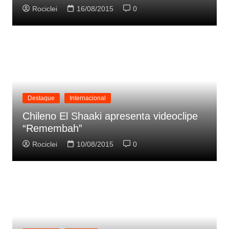
Rociclei
16/08/2015
0
Destaque
Internacional
Chileno El Shaaki apresenta videoclipe
“Remembah”
Rociclei
10/08/2015
0