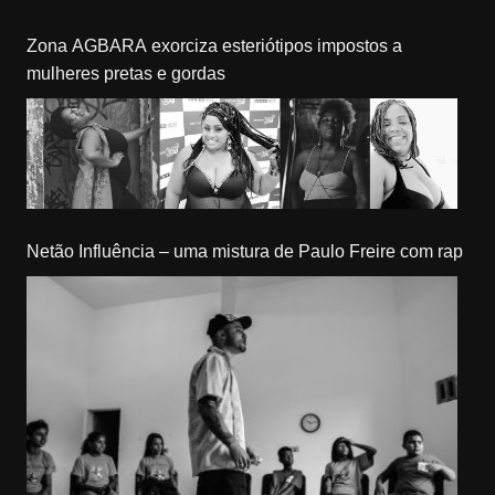
Zona AGBARA exorciza esteriótipos impostos a
mulheres pretas e gordas
Netão Influência – uma mistura de Paulo Freire com rap