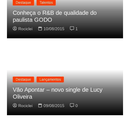
Destaque
Talentos
Conheça o R&B de qualidade do
paulista GODO
Rociclei
10/08/2015
1
Destaque
Lançamentos
Vão Apontar – novo single de Lucy
Oliveira
Rociclei
09/08/2015
0