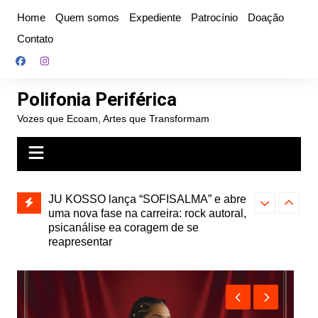
Ir
Home
Quem somos
Expediente
Patrocínio
Doação
para
Contato
o
conteúdo
Polifonia Periférica
Vozes que Ecoam, Artes que Transformam
” e abre
Projota relança a mixtape “Projeção”,
Farofa Carioca
k autoral,
de 2010, nas plataformas digitais
duplo e faz s
Seu Jorge no 