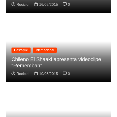
Rociclei
16/08/2015
0
Destaque
Internacional
Chileno El Shaaki apresenta videoclipe
“Remembah”
Rociclei
10/08/2015
0