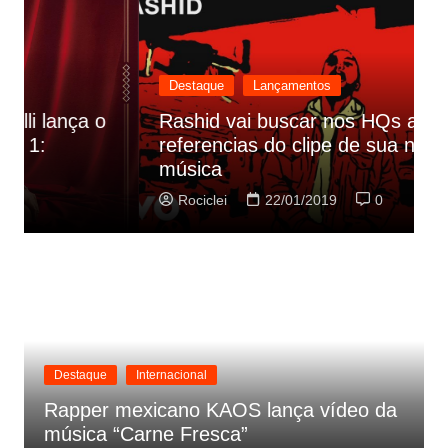
Destaque
Lançamentos
Rashid vai buscar nos HQs as
referencias do clipe de sua nova
C
música
p
Rociclei
22/01/2019
0
Destaque
Internacional
Rapper mexicano KAOS lança vídeo da
música “Carne Fresca”