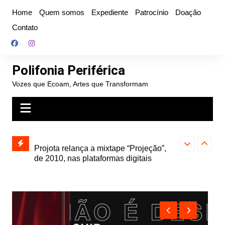
Ir
Home
Quem somos
Expediente
Patrocínio
Doação
para
Contato
o
conteúdo
Polifonia Periférica
Vozes que Ecoam, Artes que Transformam
” e abre
Projota relança a mixtape “Projeção”,
Farofa Carioca
k autoral,
de 2010, nas plataformas digitais
duplo e faz s
Seu Jorge no 