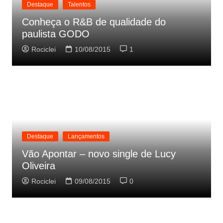
Destaque
Talentos
Conheça o R&B de qualidade do
paulista GODO
Rociclei
10/08/2015
1
Destaque
Lançamentos
Vão Apontar – novo single de Lucy
Oliveira
Rociclei
09/08/2015
0