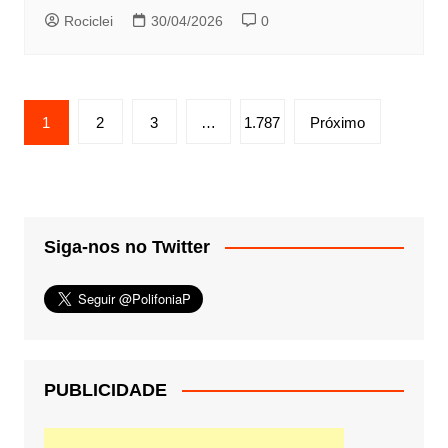
Rociclei
30/04/2026
0
Paginação
1
2
3
…
1.787
Próximo
de
posts
Siga-nos no Twitter
PUBLICIDADE