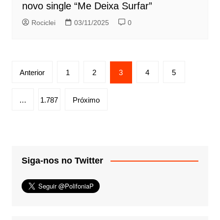
novo single “Me Deixa Surfar”
Rociclei
03/11/2025
0
Paginação
Anterior
1
2
3
4
5
de
posts
…
1.787
Próximo
Siga-nos no Twitter