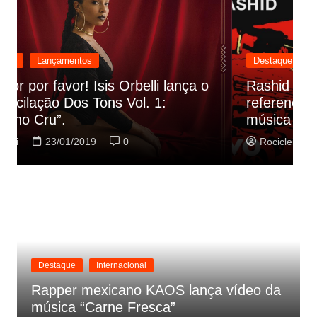
Destaque
Lançamentos
Rashid vai buscar nos HQs as
referencias do clipe de sua nova
C
música
p
Rociclei
22/01/2019
0
Destaque
Internacional
Rapper mexicano KAOS lança vídeo da
música “Carne Fresca”