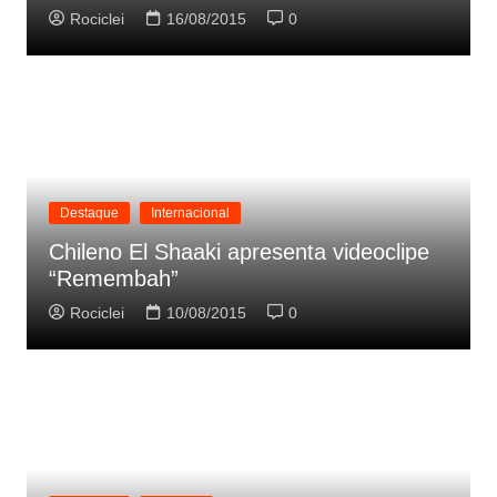
Rociclei
16/08/2015
0
Destaque
Internacional
Chileno El Shaaki apresenta videoclipe
“Remembah”
Rociclei
10/08/2015
0