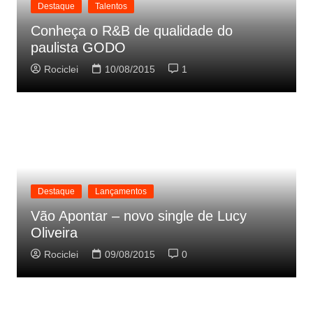
Destaque
Talentos
Conheça o R&B de qualidade do
paulista GODO
Rociclei
10/08/2015
1
Destaque
Lançamentos
Vão Apontar – novo single de Lucy
Oliveira
Rociclei
09/08/2015
0