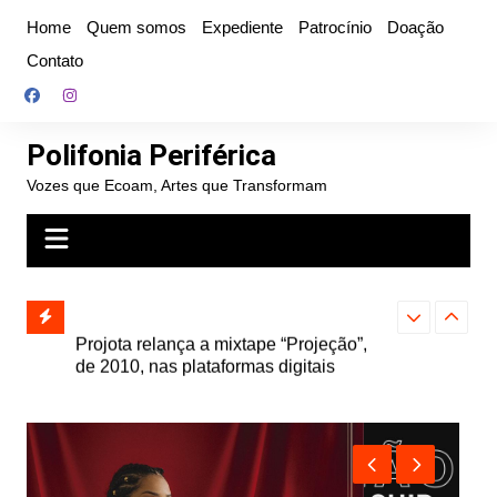
Ir
Home
Quem somos
Expediente
Patrocínio
Doação
para
Contato
o
conteúdo
Polifonia Periférica
Vozes que Ecoam, Artes que Transformam
” e abre
Projota relança a mixtape “Projeção”,
Farofa Carioca
k autoral,
de 2010, nas plataformas digitais
duplo e faz s
Seu Jorge no 